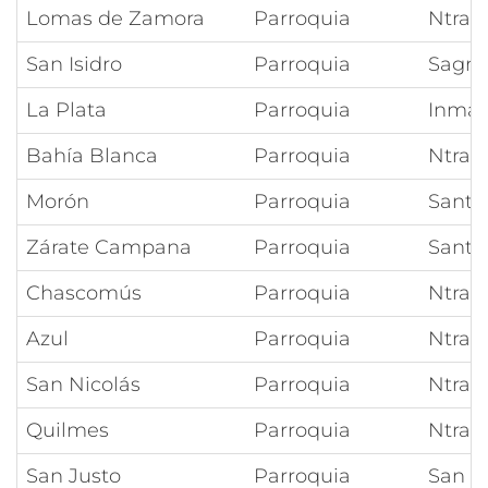
Lomas de Zamora
Parroquia
Ntra S
San Isidro
Parroquia
Sagra
La Plata
Parroquia
Inmac
Bahía Blanca
Parroquia
Ntra 
Morón
Parroquia
Santia
Zárate Campana
Parroquia
Santa
Chascomús
Parroquia
Ntra 
Azul
Parroquia
Ntra 
San Nicolás
Parroquia
Ntra 
Quilmes
Parroquia
Ntra 
San Justo
Parroquia
San R