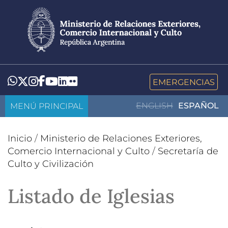
Pasar
al
contenido
principal
LinkedIn
Flickr
Whatsapp
Twitter
Instagram
Facebook
YouTube
EMERGENCIAS
MENÚ PRINCIPAL
ENGLISH
ESPAÑOL
Inicio
/
Ministerio de Relaciones Exteriores,
Comercio Internacional y Culto
/
Secretaría de
Culto y Civilización
Listado de Iglesias