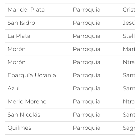
Mar del Plata
Parroquia
Cristo
San Isidro
Parroquia
Jesús 
La Plata
Parroquia
Stella
Morón
Parroquia
María 
Morón
Parroquia
Ntra 
Eparquía Ucrania
Parroquia
Santa
Azul
Parroquia
Santí
Merlo Moreno
Parroquia
Ntra 
San Nicolás
Parroquia
Santa
Quilmes
Parroquia
Sagra