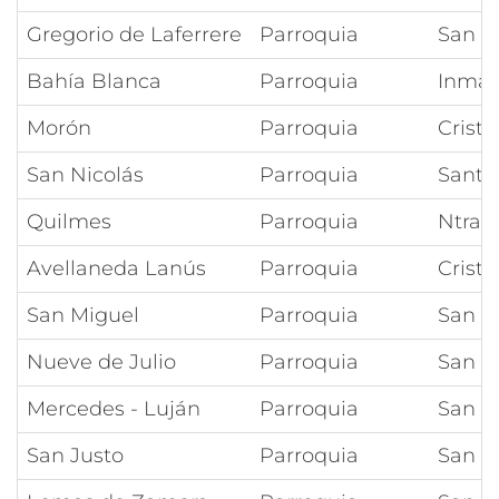
Gregorio de Laferrere
Parroquia
San M
Bahía Blanca
Parroquia
Inmac
Morón
Parroquia
Cristo
San Nicolás
Parroquia
Santa
Quilmes
Parroquia
Ntra S
Avellaneda Lanús
Parroquia
Cristo
San Miguel
Parroquia
San J
Nueve de Julio
Parroquia
San J
Mercedes - Luján
Parroquia
San L
San Justo
Parroquia
San C