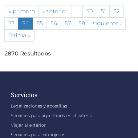
« primero
‹ anterior
…
50
51
52
53
54
55
56
57
58
siguiente ›
última »
2870 Resultados
Servicios
Legalizaciones y apostillas
Servicios para argentinos en el exterior
Viajar al exterior
Servicios para extranjeros