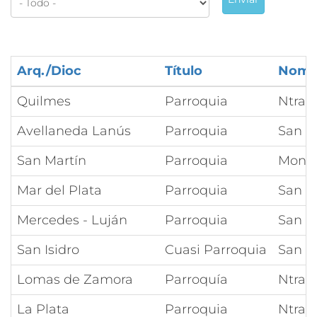
Arq./Dioc
Título
Nomb
Quilmes
Parroquia
Ntra 
Avellaneda Lanús
Parroquia
San P
San Martín
Parroquia
Monte 
Mar del Plata
Parroquia
San P
Mercedes - Luján
Parroquia
San J
San Isidro
Cuasi Parroquia
San A
Lomas de Zamora
Parroquía
Ntra S
La Plata
Parroquia
Ntra S