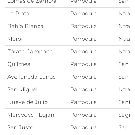
Lomas de Zamora
Parroquia
San F
La Plata
Parroquia
Ntra 
Bahía Blanca
Parroquia
Ntra 
Morón
Parroquia
Ntra S
Zárate Campana
Parroquia
Ntra 
Quilmes
Parroquia
San J
Avellaneda Lanús
Parroquia
San L
San Miguel
Parroquia
Ntra 
Nueve de Julio
Parroquia
Santa 
Mercedes - Luján
Parroquia
Sagra
San Justo
Parroquia
San A