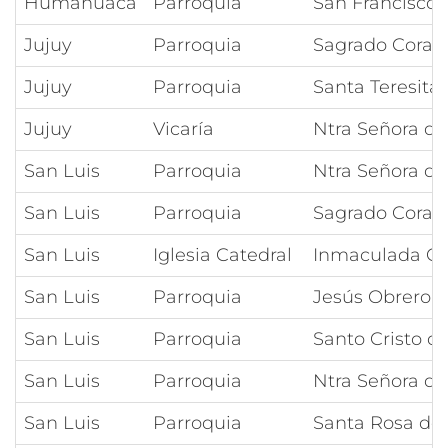
Humahuaca
Parroquia
San Francisco 
Jujuy
Parroquia
Sagrado Coraz
Jujuy
Parroquia
Santa Teresita
Jujuy
Vicaría
Ntra Señora de
San Luis
Parroquia
Ntra Señora d
San Luis
Parroquia
Sagrado Coraz
San Luis
Iglesia Catedral
Inmaculada C
San Luis
Parroquia
Jesús Obrero
San Luis
Parroquia
Santo Cristo d
San Luis
Parroquia
Ntra Señora d
San Luis
Parroquia
Santa Rosa de