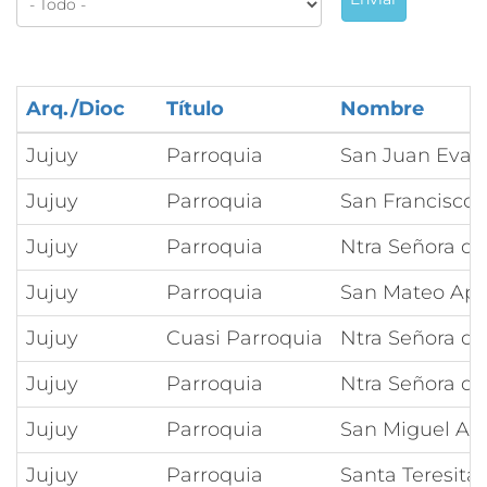
Arq./Dioc
Título
Nombre
Jujuy
Parroquia
San Juan Evan
Jujuy
Parroquia
San Francisco 
Jujuy
Parroquia
Ntra Señora de
Jujuy
Parroquia
San Mateo Após
Jujuy
Cuasi Parroquia
Ntra Señora de
Jujuy
Parroquia
Ntra Señora de
Jujuy
Parroquia
San Miguel Ar
Jujuy
Parroquia
Santa Teresita 