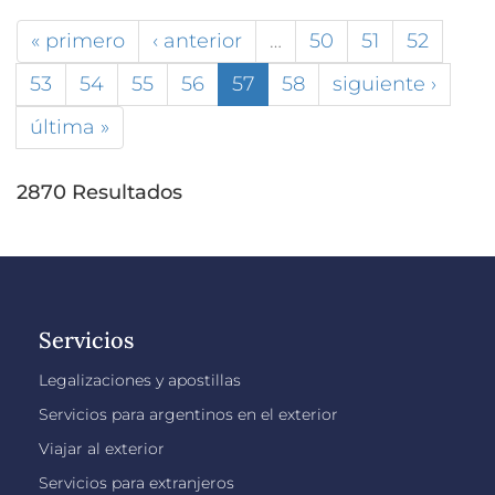
« primero
‹ anterior
…
50
51
52
53
54
55
56
57
58
siguiente ›
última »
2870 Resultados
Servicios
Legalizaciones y apostillas
Servicios para argentinos en el exterior
Viajar al exterior
Servicios para extranjeros