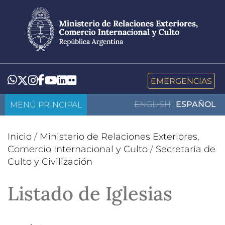
Pasar
al
contenido
principal
LinkedIn
Flickr
Whatsapp
Twitter
Instagram
Facebook
YouTube
EMERGENCIAS
MENÚ PRINCIPAL
ENGLISH
ESPAÑOL
Inicio
/
Ministerio de Relaciones Exteriores,
Comercio Internacional y Culto
/
Secretaría de
Culto y Civilización
Listado de Iglesias