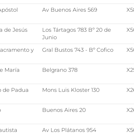
Apóstol
Av Buenos Aires 569
X5
a de Jesús
Los Tártagos 783 Bº 20 de
X5
Junio
Sacramento y
Gral Bustos 743 - Bº Cofico
X
e María
Belgrano 378
X2
o de Padua
Mons Luis Kloster 130
X2
o
Buenos Aires 20
X2
autista
Av Los Plátanos 954
X5