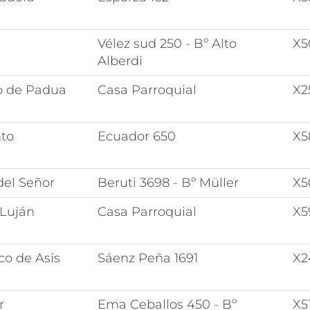
Vélez sud 250 - Bº Alto
X5
Alberdi
o de Padua
Casa Parroquial
X2
nto
Ecuador 650
X
del Señor
Beruti 3698 - Bº Müller
X5
 Luján
Casa Parroquial
X5
co de Asís
Sáenz Peña 1691
X
r
Ema Ceballos 450 - Bº
X5