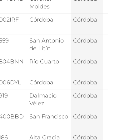
Moldes
002IRF
Córdoba
Córdoba
559
San Antonio
Córdoba
de Litín
5804BNN
Río Cuarto
Córdoba
006DYL
Córdoba
Córdoba
919
Dalmacio
Córdoba
Vélez
2400BBD
San Francisco
Córdoba
186
Alta Gracia
Córdoba