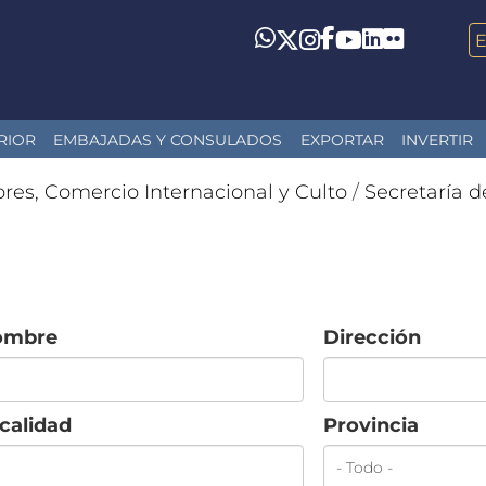
LinkedIn
Flickr
Whatsapp
Twitter
Instagram
Facebook
YouTube
RIOR
EMBAJADAS Y CONSULADOS
EXPORTAR
INVERTIR
ores, Comercio Internacional y Culto
/
Secretaría d
ombre
Dirección
calidad
Provincia