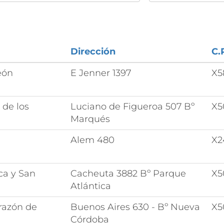
Dirección
C.
eón
E Jenner 1397
X5
 de los
Luciano de Figueroa 507 Bº
X5
Marqués
Alem 480
X2
ca y San
Cacheuta 3882 Bº Parque
X5
Atlántica
razón de
Buenos Aires 630 - Bº Nueva
X5
Córdoba