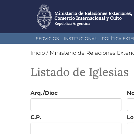
Pasar
SERVICIOS
INSTITUCIONAL
POLÍTICA EXTE
al
contenido
Inicio
/
Ministerio de Relaciones Exteri
principal
Listado de Iglesias
Arq./Dioc
N
C.P.
Lo