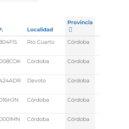
Provincia
P.
Localidad
804FIS
Río Cuarto
Córdoba
008COK
Córdoba
Córdoba
424ADR
Devoto
Córdoba
016HJN
Córdoba
Córdoba
000IMN
Córdoba
Córdoba