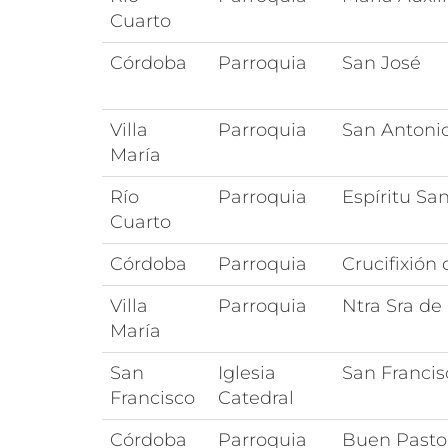
Cuarto
Córdoba
Parroquia
San José
Villa
Parroquia
San Antoni
María
Río
Parroquia
Espíritu Sa
Cuarto
Córdoba
Parroquia
Crucifixión 
Villa
Parroquia
Ntra Sra de
María
San
Iglesia
San Francis
Francisco
Catedral
Córdoba
Parroquia
Buen Pasto