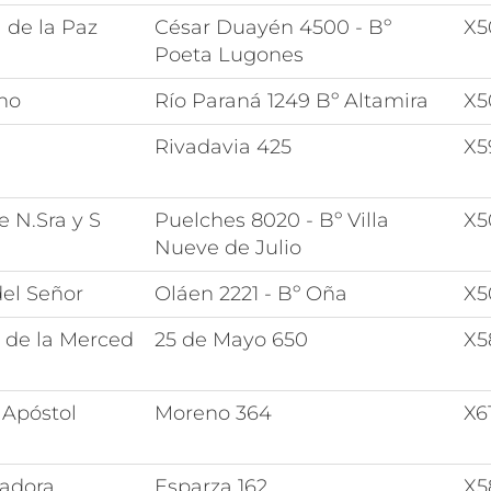
 de la Paz
César Duayén 4500 - Bº
X5
Poeta Lugones
no
Río Paraná 1249 Bº Altamira
X5
Rivadavia 425
X5
e N.Sra y S
Puelches 8020 - Bº Villa
X5
Nueve de Julio
el Señor
Oláen 2221 - Bº Oña
X5
 de la Merced
25 de Mayo 650
X5
 Apóstol
Moreno 364
X6
iadora
Esparza 162
X5