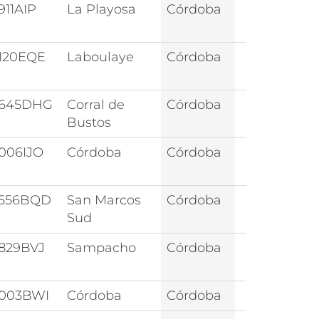
911AIP
La Playosa
Córdoba
120EQE
Laboulaye
Córdoba
645DHG
Corral de
Córdoba
Bustos
006IJO
Córdoba
Córdoba
556BQD
San Marcos
Córdoba
Sud
829BVJ
Sampacho
Córdoba
003BWI
Córdoba
Córdoba