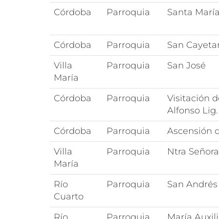
Córdoba
Parroquia
Santa María
Córdoba
Parroquia
San Cayeta
Villa
Parroquia
San José
María
Córdoba
Parroquia
Visitación d
Alfonso Lig.
Córdoba
Parroquia
Ascensión d
Villa
Parroquia
Ntra Señora
María
Río
Parroquia
San Andrés
Cuarto
Río
Parroquia
María Auxil