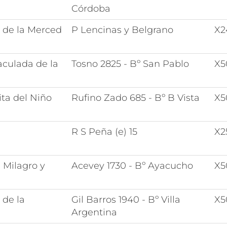
Córdoba
 de la Merced
P Lencinas y Belgrano
X2
culada de la
Tosno 2825 - Bº San Pablo
X5
ita del Niño
Rufino Zado 685 - Bº B Vista
X5
R S Peña (e) 15
X2
l Milagro y
Acevey 1730 - Bº Ayacucho
X5
 de la
Gil Barros 1940 - Bº Villa
X5
Argentina