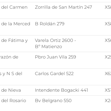
a del Carmen
Zorrilla de San Martín 247
X5
 de la Merced
B Roldán 279
X5
 de Fátima y
Varela Ortiz 2600 -
X5
Bº Matienzo
razón de
Pbro Juan Vila 259
X2
s y N S del
Carlos Gardel 522
X6
 de Nieva
Intendente Bogacki 441
X5
 del Rosario
Bv Belgrano 550
X2