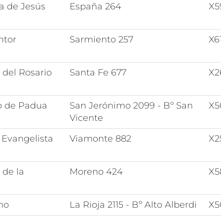
a de Jesús
España 264
X5
ntor
Sarmiento 257
X6
 del Rosario
Santa Fe 677
X2
o de Padua
San Jerónimo 2099 - Bº San
X5
Vicente
 Evangelista
Viamonte 882
X2
 de la
Moreno 424
X5
mo
La Rioja 2115 - Bº Alto Alberdi
X5