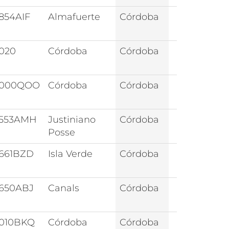
854AIF
Almafuerte
Córdoba
020
Córdoba
Córdoba
5000QOO
Córdoba
Córdoba
553AMH
Justiniano
Córdoba
Posse
661BZD
Isla Verde
Córdoba
650ABJ
Canals
Córdoba
010BKQ
Córdoba
Córdoba