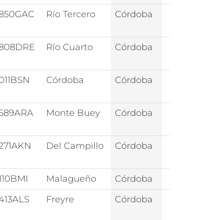
850GAC
Río Tercero
Córdoba
808DRE
Río Cuarto
Córdoba
011BSN
Córdoba
Córdoba
589ARA
Monte Buey
Córdoba
271AKN
Del Campillo
Córdoba
110BMI
Malagueño
Córdoba
413ALS
Freyre
Córdoba