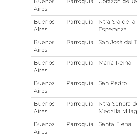
Buenos
Parroquia
Corazón de J
Aires
Buenos
Parroquia
Ntra Sra de la
Aires
Esperanza
Buenos
Parroquia
San José del T
Aires
Buenos
Parroquia
María Reina
Aires
Buenos
Parroquia
San Pedro
Aires
Buenos
Parroquia
Ntra Señora d
Aires
Medalla Mila
Buenos
Parroquia
Santa Elena
Aires