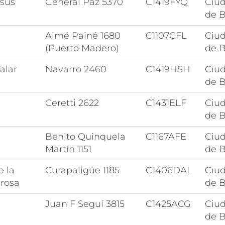
esús
General Paz 5370
C1419FYQ
Ciu
de B
Aimé Painé 1680
C1107CFL
Ciu
(Puerto Madero)
de B
alar
Navarro 2460
C1419HSH
Ciu
de B
Ceretti 2622
C1431ELF
Ciu
de B
Benito Quinquela
C1167AFE
Ciu
Martín 1151
de B
e la
Curapaligüe 1185
C1406DAL
Ciu
grosa
de B
Juan F Seguí 3815
C1425ACG
Ciu
de B