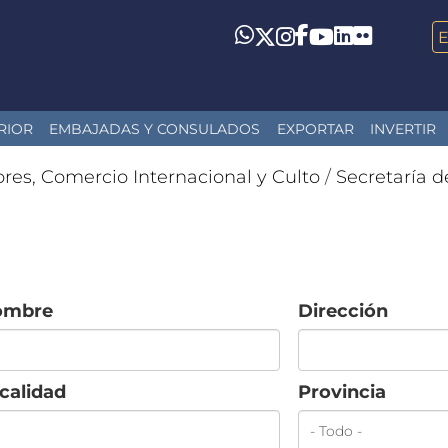
LinkedIn
Flickr
Whatsapp
Twitter
Instagram
Facebook
YouTube
RIOR
EMBAJADAS Y CONSULADOS
EXPORTAR
INVERTIR
ores, Comercio Internacional y Culto
/
Secretaría d
ombre
Dirección
calidad
Provincia