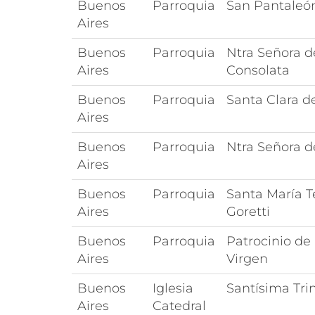
Buenos
Parroquia
San Pantaleó
Aires
Buenos
Parroquia
Ntra Señora d
Aires
Consolata
Buenos
Parroquia
Santa Clara d
Aires
Buenos
Parroquia
Ntra Señora d
Aires
Buenos
Parroquia
Santa María T
Aires
Goretti
Buenos
Parroquia
Patrocinio de 
Aires
Virgen
Buenos
Iglesia
Santísima Tri
Aires
Catedral