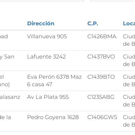
Dirección
C.P.
Loca
bad
Villanueva 905
C1426BMA
Ciu
de B
 y San
Lafuente 3242
C1437BVO
Ciu
de B
el
Eva Perón 6378 Maz
C1439BTO
Ciu
ano)
6 casa 47
de B
alasanz
Av La Plata 955
C1235ABG
Ciu
de B
e la
Pedro Goyena 1628
C1406GWS
Ciu
de B