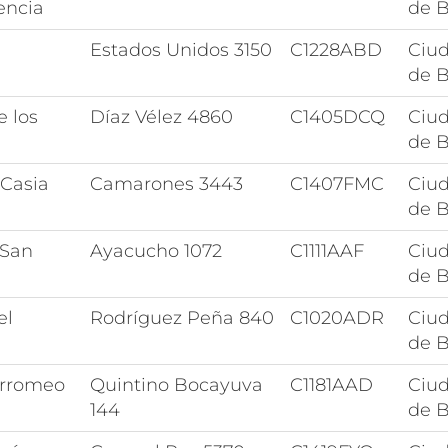
encia
de B
Estados Unidos 3150
C1228ABD
Ciu
de B
e los
Díaz Vélez 4860
C1405DCQ
Ciu
de B
 Casia
Camarones 3443
C1407FMC
Ciu
de B
 San
Ayacucho 1072
C1111AAF
Ciu
de B
el
Rodríguez Peña 840
C1020ADR
Ciu
de B
orromeo
Quintino Bocayuva
C1181AAD
Ciu
144
de B