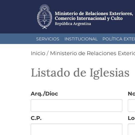
Pasar
SERVICIOS
INSTITUCIONAL
POLÍTICA EXTE
al
contenido
Inicio
/
Ministerio de Relaciones Exteri
principal
Listado de Iglesias
Arq./Dioc
N
C.P.
Lo