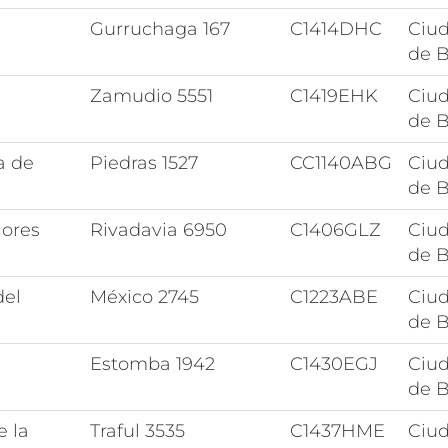
Gurruchaga 167
C1414DHC
Ciu
de B
Zamudio 5551
C1419EHK
Ciu
de B
a de
Piedras 1527
CC1140ABG
Ciu
de B
lores
Rivadavia 6950
C1406GLZ
Ciu
de B
del
México 2745
C1223ABE
Ciu
de B
Estomba 1942
C1430EGJ
Ciu
de B
e la
Traful 3535
C1437HME
Ciu