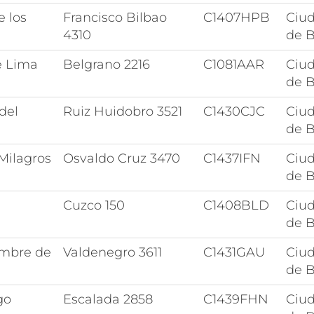
e los
Francisco Bilbao
C1407HPB
Ciu
4310
de B
e Lima
Belgrano 2216
C1081AAR
Ciu
de B
del
Ruiz Huidobro 3521
C1430CJC
Ciu
de B
 Milagros
Osvaldo Cruz 3470
C1437IFN
Ciu
de B
Cuzco 150
C1408BLD
Ciu
de B
mbre de
Valdenegro 3611
C1431GAU
Ciu
de B
go
Escalada 2858
C1439FHN
Ciu