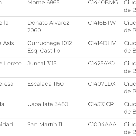
n
Monte 6865
C1440BMG
Ciu
de B
e la
Donato Alvarez
C1416BTW
Ciu
2060
de B
e Asís
Gurruchaga 1012
C1414DHV
Ciu
Esq. Castillo
de B
e Loreto
Juncal 3115
C1425AYO
Ciu
de B
eresa
Escalada 1150
C1407LDX
Ciu
de B
la
Uspallata 3480
C1437JCR
Ciu
de B
nidad
San Martín 11
C1004AAA
Ciu
de B