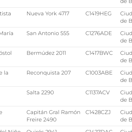
de B
ista
Nueva York 4717
C1419HEG
Ciu
de B
María
San Antonio 555
C1276ADE
Ciu
de B
óstol
Bermúdez 2011
C1417BWC
Ciu
de B
e la
Reconquista 207
C1003ABE
Ciu
de B
Salta 2290
C1137ACV
Ciu
de B
e
Capitán Gral Ramón
C1428CZJ
Ciu
Freire 2490
de B