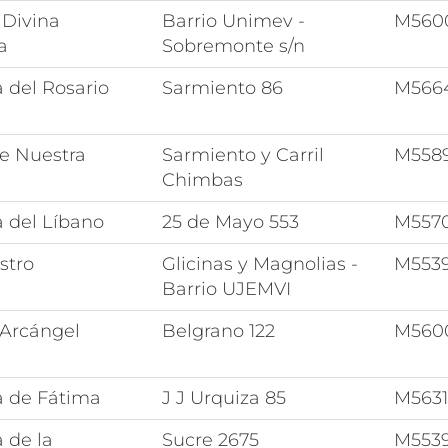
 Divina
Barrio Unimev -
M560
a
Sobremonte s/n
 del Rosario
Sarmiento 86
M566
e Nuestra
Sarmiento y Carril
M558
Chimbas
a del Líbano
25 de Mayo 553
M557
stro
Glicinas y Magnolias -
M553
Barrio UJEMVI
 Arcángel
Belgrano 122
M560
a de Fátima
J J Urquiza 85
M563
 de la
Sucre 2675
M553