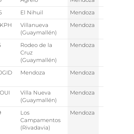
9
Agrelo
Mendoza
5
El Nihuil
Mendoza
1KPH
Villanueva
Mendoza
(Guaymallén)
5
Rodeo de la
Mendoza
Cruz
(Guaymallén)
0GID
Mendoza
Mendoza
1OUI
Villa Nueva
Mendoza
(Guaymallén)
9
Los
Mendoza
Campamentos
(Rivadavia)