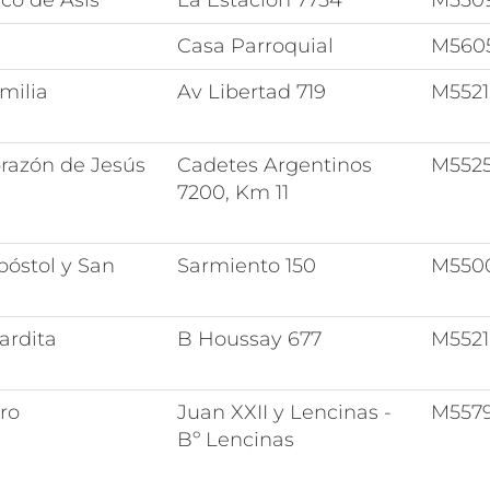
co de Asís
La Estación 7754
M550
Casa Parroquial
M560
milia
Av Libertad 719
M552
razón de Jesús
Cadetes Argentinos
M552
7200, Km 11
póstol y San
Sarmiento 150
M550
ardita
B Houssay 677
M552
ro
Juan XXII y Lencinas -
M557
Bº Lencinas