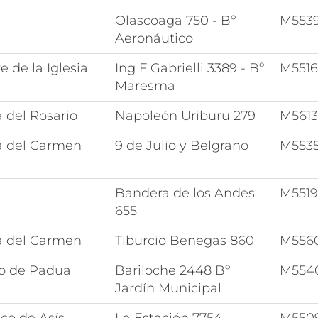
Olascoaga 750 - Bº
M553
Aeronáutico
 de la Iglesia
Ing F Gabrielli 3389 - Bº
M551
Maresma
 del Rosario
Napoleón Uriburu 279
M561
a del Carmen
9 de Julio y Belgrano
M553
Bandera de los Andes
M551
655
a del Carmen
Tiburcio Benegas 860
M556
o de Padua
Bariloche 2448 Bº
M554
Jardín Municipal