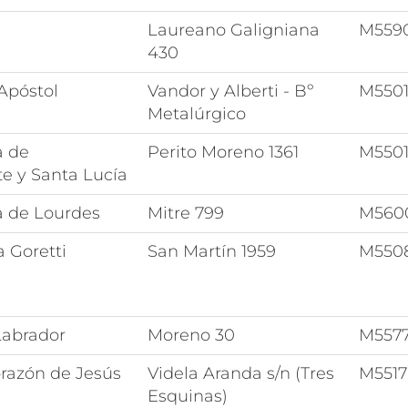
Laureano Galigniana
M559
430
Apóstol
Vandor y Alberti - Bº
M550
Metalúrgico
a de
Perito Moreno 1361
M550
e y Santa Lucía
a de Lourdes
Mitre 799
M560
 Goretti
San Martín 1959
M550
Labrador
Moreno 30
M557
razón de Jesús
Videla Aranda s/n (Tres
M5517
Esquinas)