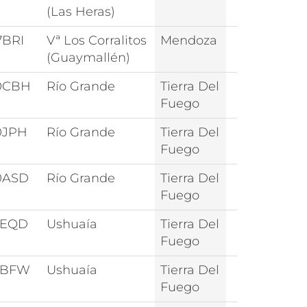
(Las Heras)
7BRI
Vª Los Corralitos
Mendoza
(Guaymallén)
0CBH
Río Grande
Tierra Del
Fuego
0JPH
Río Grande
Tierra Del
Fuego
0ASD
Río Grande
Tierra Del
Fuego
0EQD
Ushuaía
Tierra Del
Fuego
0BFW
Ushuaía
Tierra Del
Fuego