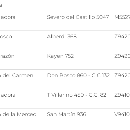
a
iadora
Severo del Castillo 5047
M552
Bosco
Alberdi 368
Z942
razón
Kayen 752
Z942
a del Carmen
Don Bosco 860 - C C 132
Z942
iadora
T Villarino 450 - C.C. 82
Z941
a de la Merced
San Martín 936
V941