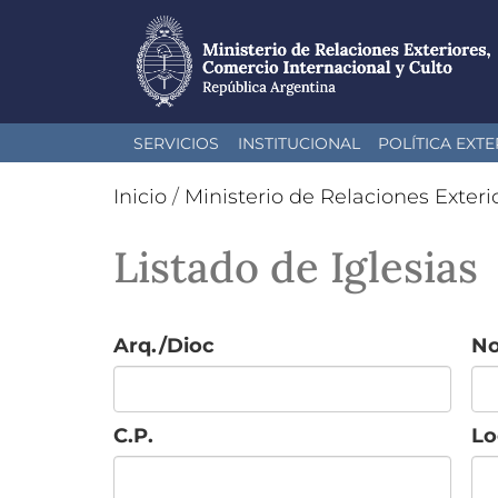
Pasar
SERVICIOS
INSTITUCIONAL
POLÍTICA EXTE
al
contenido
Inicio
/
Ministerio de Relaciones Exteri
principal
Listado de Iglesias
Arq./Dioc
N
C.P.
Lo