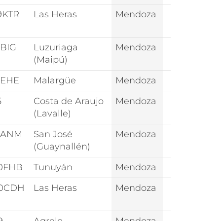
9KTR
Las Heras
Mendoza
6BIG
Luzuriaga
Mendoza
(Maipú)
3EHE
Malargüe
Mendoza
5
Costa de Araujo
Mendoza
(Lavalle)
9ANM
San José
Mendoza
(Guaynallén)
0FHB
Tunuyán
Mendoza
0CDH
Las Heras
Mendoza