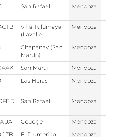
0
San Rafael
Mendoza
4CTB
Villa Tulumaya
Mendoza
(Lavalle)
9
Chapanay (San
Mendoza
Martín)
0AAK
San Martín
Mendoza
9
Las Heras
Mendoza
0FBD
San Rafael
Mendoza
1AUA
Goudge
Mendoza
9CZB
El Plumerillo
Mendoza