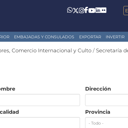
LinkedIn
Flickr
Whatsapp
Twitter
Instagram
Facebook
YouTube
RIOR
EMBAJADAS Y CONSULADOS
EXPORTAR
INVERTIR
ores, Comercio Internacional y Culto
/
Secretaría d
ombre
Dirección
calidad
Provincia