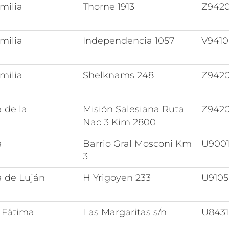
milia
Thorne 1913
Z942
milia
Independencia 1057
V941
milia
Shelknams 248
Z942
 de la
Misión Salesiana Ruta
Z942
Nac 3 Kim 2800
a
Barrio Gral Mosconi Km
U900
3
a de Luján
H Yrigoyen 233
U910
e Fátima
Las Margaritas s/n
U8431