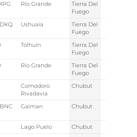
0IPG
Río Grande
Tierra Del
Fuego
0DKQ
Ushuaía
Tierra Del
Fuego
0
Tolhuín
Tierra Del
Fuego
0
Río Grande
Tierra Del
Fuego
1
Comodoro
Chubut
Rivadavia
5BNC
Gaiman
Chubut
Lago Puelo
Chubut