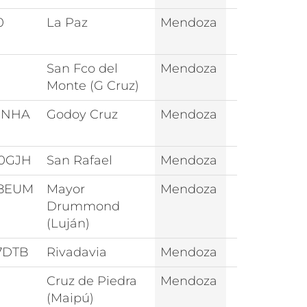
0
La Paz
Mendoza
1
San Fco del
Mendoza
Monte (G Cruz)
1NHA
Godoy Cruz
Mendoza
0GJH
San Rafael
Mendoza
8EUM
Mayor
Mendoza
Drummond
(Luján)
7DTB
Rivadavia
Mendoza
Cruz de Piedra
Mendoza
(Maipú)