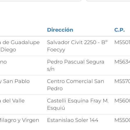
Dirección
C.P.
a de Guadalupe
Salvador Civit 2250 - Bº
M550
 Diego
Foecyy
ano
Pedro Pascual Segura
M563
s/n
y San Pablo
Centro Comercial San
M557
Pedro
 del Valle
Castelli Esquina Fray M.
M560
Esquiú
ilagro y Virgen
Estanislao Soler 144
M550