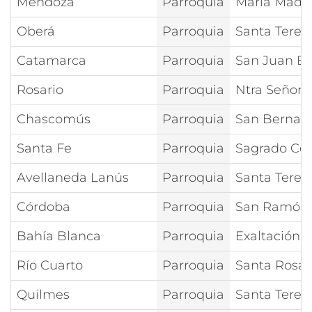
Mendoza
Parroquia
María Madre 
Oberá
Parroquia
Santa Teresi
Catamarca
Parroquia
San Juan Ba
Rosario
Parroquia
Ntra Señora
Chascomús
Parroquia
San Bernar
Santa Fe
Parroquia
Sagrado Cor
Avellaneda Lanús
Parroquia
Santa Teresi
Córdoba
Parroquia
San Ramón
Bahía Blanca
Parroquia
Exaltación d
Río Cuarto
Parroquia
Santa Rosa 
Quilmes
Parroquia
Santa Teresi