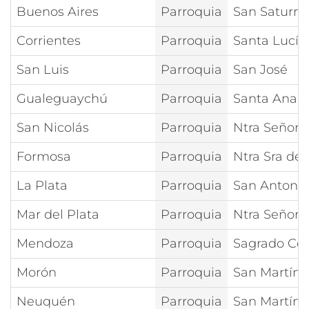
Buenos Aires
Parroquia
San Saturni
Corrientes
Parroquia
Santa Lucía
San Luis
Parroquia
San José
Gualeguaychú
Parroquia
Santa Ana
San Nicolás
Parroquia
Ntra Señora
Formosa
Parroquia
Ntra Sra del
La Plata
Parroquia
San Antoni
Mar del Plata
Parroquia
Ntra Señora
Mendoza
Parroquia
Sagrado Cor
Morón
Parroquia
San Martín 
Neuquén
Parroquia
San Martín 