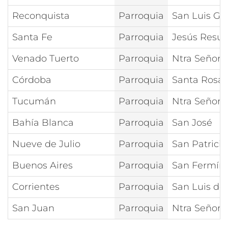
Reconquista
Parroquia
San Luis G
Santa Fe
Parroquia
Jesús Resuc
Venado Tuerto
Parroquia
Ntra Señora
Córdoba
Parroquia
Santa Rosa 
Tucumán
Parroquia
Ntra Señora 
Bahía Blanca
Parroquia
San José
Nueve de Julio
Parroquia
San Patricio
Buenos Aires
Parroquia
San Fermín
Corrientes
Parroquia
San Luis de
San Juan
Parroquia
Ntra Señora