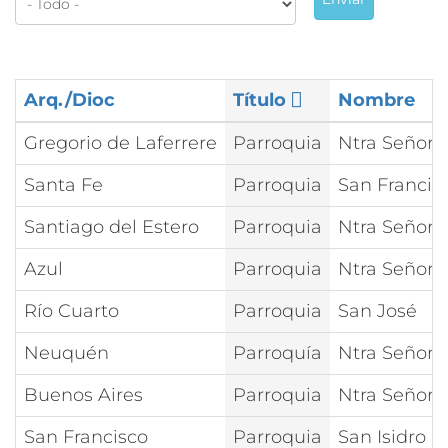
Arq./Dioc
Título
Nombre
Gregorio de Laferrere
Parroquia
Ntra Señora
Santa Fe
Parroquia
San Francisc
Santiago del Estero
Parroquia
Ntra Señora 
Azul
Parroquia
Ntra Señora
Río Cuarto
Parroquia
San José
Neuquén
Parroquía
Ntra Señora
Buenos Aires
Parroquia
Ntra Señora
San Francisco
Parroquia
San Isidro L