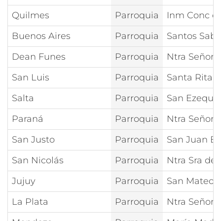
Quilmes
Parroquia
Inm Conc de
Buenos Aires
Parroquia
Santos Sabi
Dean Funes
Parroquia
Ntra Señora
San Luis
Parroquia
Santa Rita
Salta
Parroquia
San Ezequie
Paraná
Parroquia
Ntra Señora
San Justo
Parroquia
San Juan Ba
San Nicolás
Parroquia
Ntra Sra de
Jujuy
Parroquia
San Mateo A
La Plata
Parroquia
Ntra Señora