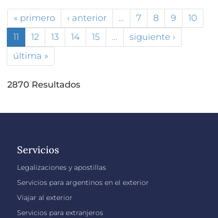
« primero
‹ anterior
…
7
8
9
10
11
12
13
14
15
…
siguiente ›
última »
2870 Resultados
Servicios
Legalizaciones y apostillas
Servicios para argentinos en el exterior
Viajar al exterior
Servicios para extranjeros