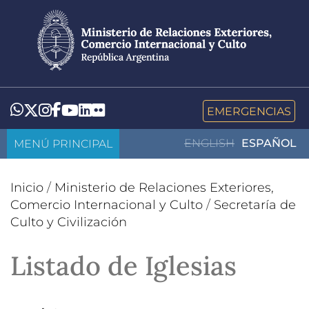
Pasar
al
contenido
principal
LinkedIn
Flickr
Whatsapp
Twitter
Instagram
Facebook
YouTube
EMERGENCIAS
MENÚ PRINCIPAL
ENGLISH
ESPAÑOL
Inicio
/
Ministerio de Relaciones Exteriores,
Comercio Internacional y Culto
/
Secretaría de
Culto y Civilización
Listado de Iglesias