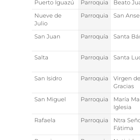
Puerto Iguazú
Parroquia
Beato Jua
Nueve de
Parroquia
San Ans
Julio
San Juan
Parroquía
Santa Bá
Salta
Parroquia
Santa Lu
San Isidro
Parroquia
Virgen de
Gracias
San Miguel
Parroquia
María Ma
Iglesia
Rafaela
Parroquia
Ntra Señ
Fátima