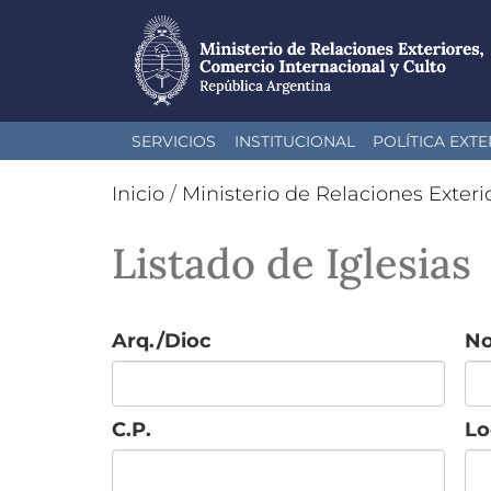
Pasar
SERVICIOS
INSTITUCIONAL
POLÍTICA EXTE
al
contenido
Inicio
/
Ministerio de Relaciones Exteri
principal
Listado de Iglesias
Arq./Dioc
N
C.P.
Lo