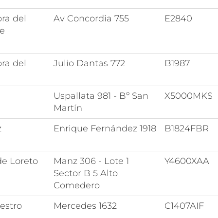
ra del
Av Concordia 755
E2840
de
a
ra del
Julio Dantas 772
B1987
Uspallata 981 - Bº San
X5000MKS
Martín
z
Enrique Fernández 1918
B1824FBR
de Loreto
Manz 306 - Lote 1
Y4600XAA
Sector B 5 Alto
Comedero
estro
Mercedes 1632
C1407AIF