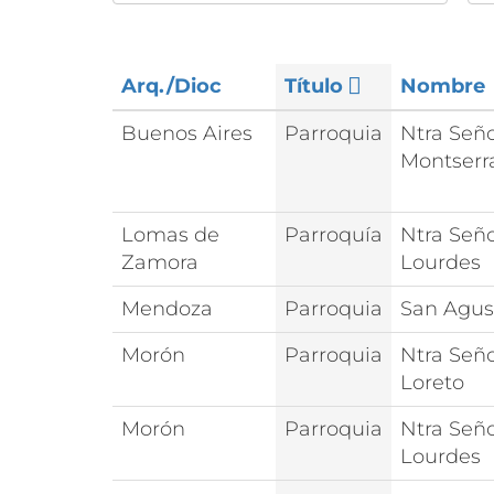
Arq./Dioc
Título
Nombre
Buenos Aires
Parroquia
Ntra Señ
Montserr
Lomas de
Parroquía
Ntra Señ
Zamora
Lourdes
Mendoza
Parroquia
San Agus
Morón
Parroquia
Ntra Señ
Loreto
Morón
Parroquia
Ntra Señ
Lourdes