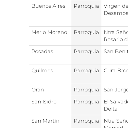
Buenos Aires
Parroquia
Virgen de
Desampa
Merlo Moreno
Parroquia
Ntra Seño
Rosario 
Posadas
Parroquia
San Beni
Quilmes
Parroquia
Cura Bro
Orán
Parroquia
San Jorg
San Isidro
Parroquia
El Salvad
Delta
San Martín
Parroquia
Ntra Seño