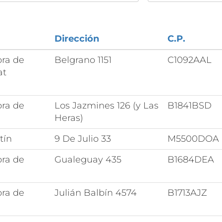
Dirección
C.P.
ora de
Belgrano 1151
C1092AAL
at
ora de
Los Jazmines 126 (y Las
B1841BSD
Heras)
tín
9 De Julio 33
M5500DOA
ora de
Gualeguay 435
B1684DEA
ora de
Julián Balbín 4574
B1713AJZ