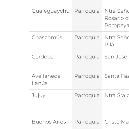
Gualeguaychú
Parroquia
Ntra Seño
Rosario 
Pompey
Chascomús
Parroquia
Ntra Seño
Pilar
Córdoba
Parroquia
San José
Avellaneda
Parroquia
Santa Fa
Lanús
Jujuy
Parroquia
Ntra Sra 
Buenos Aires
Parroquia
Cristo Ma