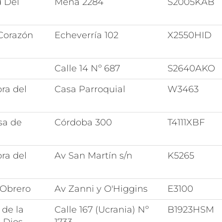
d Del
Mena 2284
S2005KAB
Corazón
Echeverría 102
X2550HID
Calle 14 Nº 687
S2640AKO
ra del
Casa Parroquial
W3463
sa de
Córdoba 300
T4111XBF
ra del
Av San Martín s/n
K5265
 Obrero
Av Zanni y O'Higgins
E3100
 de la
Calle 167 (Ucrania) Nº
B1923HSM