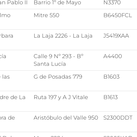
n Pablo II
Barrio 1º de Mayo
N3370
elmo
Mitre 550
B6450FCL
rbara
La Laja 2226 - La Laja
J5419XAA
cía
Calle 9 Nº 293 - Bº
A4400
Santa Lucía
 las
G de Posadas 779
B1603
dre de La
Ruta 197 y A J Vitale
B1613
ora de
Aristóbulo del Valle 950
S2300DDT