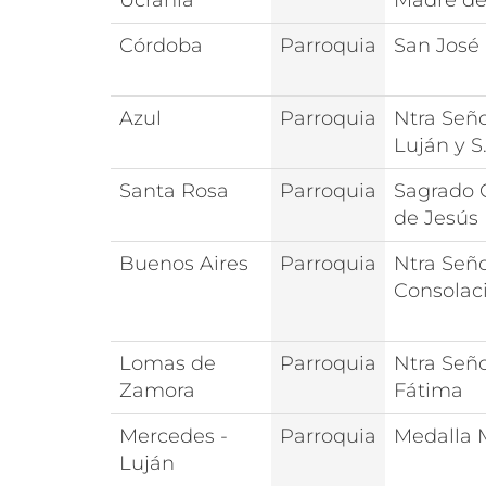
Ucrania
Madre de
Córdoba
Parroquia
San José
Azul
Parroquia
Ntra Señ
Luján y S
Santa Rosa
Parroquia
Sagrado 
de Jesús
Buenos Aires
Parroquia
Ntra Seño
Consolac
Lomas de
Parroquia
Ntra Señ
Zamora
Fátima
Mercedes -
Parroquia
Medalla 
Luján