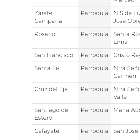
Merced
Zárate
Parroquia
N S de Lu
Campana
José Obr
Rosario
Parroquia
Santa Ro
Lima
San Francisco
Parroquia
Cristo Re
Santa Fe
Parroquia
Ntra Seño
Carmen
Cruz del Eje
Parroquia
Ntra Seño
Valle
Santiago del
Parroquia
María Aux
Estero
Cafayate
Parroquia
San José