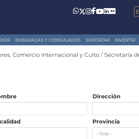
LinkedIn
Flickr
Whatsapp
Twitter
Instagram
Facebook
YouTube
RIOR
EMBAJADAS Y CONSULADOS
EXPORTAR
INVERTIR
ores, Comercio Internacional y Culto
/
Secretaría d
ombre
Dirección
calidad
Provincia