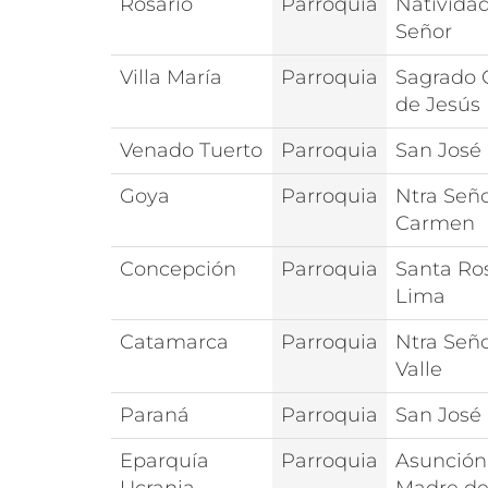
Rosario
Parroquia
Nativida
Señor
Villa María
Parroquia
Sagrado 
de Jesús
Venado Tuerto
Parroquia
San José
Goya
Parroquia
Ntra Seño
Carmen
Concepción
Parroquia
Santa Ro
Lima
Catamarca
Parroquia
Ntra Seño
Valle
Paraná
Parroquia
San José
Eparquía
Parroquia
Asunción