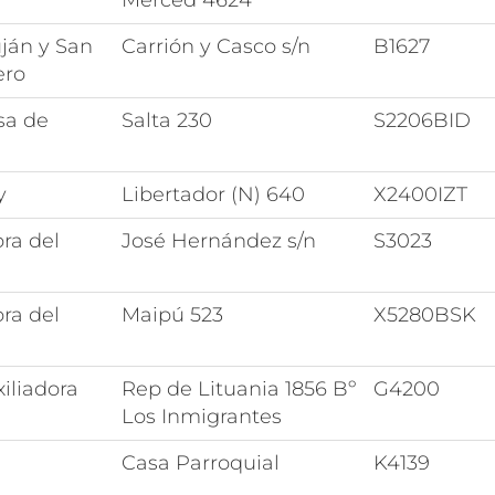
Merced 4624
ján y San
Carrión y Casco s/n
B1627
ero
sa de
Salta 230
S2206BID
y
Libertador (N) 640
X2400IZT
ra del
José Hernández s/n
S3023
ra del
Maipú 523
X5280BSK
iliadora
Rep de Lituania 1856 Bº
G4200
Los Inmigrantes
Casa Parroquial
K4139