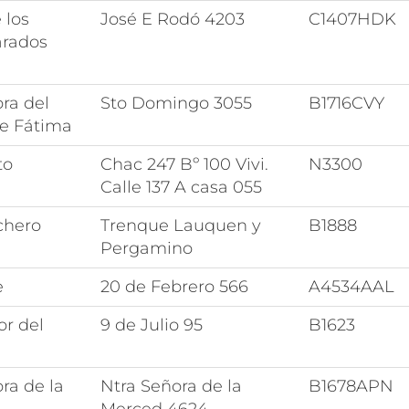
 los
José E Rodó 4203
C1407HDK
rados
ra del
Sto Domingo 3055
B1716CVY
de Fátima
to
Chac 247 Bº 100 Vivi.
N3300
Calle 137 A casa 055
chero
Trenque Lauquen y
B1888
Pergamino
e
20 de Febrero 566
A4534AAL
or del
9 de Julio 95
B1623
ra de la
Ntra Señora de la
B1678APN