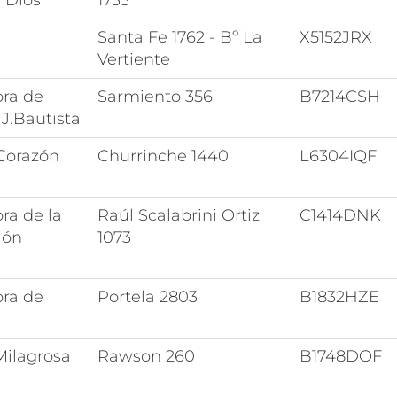
 Dios
1733
Santa Fe 1762 - Bº La
X5152JRX
Vertiente
ora de
Sarmiento 356
B7214CSH
.J.Bautista
Corazón
Churrinche 1440
L6304IQF
ra de la
Raúl Scalabrini Ortiz
C1414DNK
ión
1073
ora de
Portela 2803
B1832HZE
Milagrosa
Rawson 260
B1748DOF