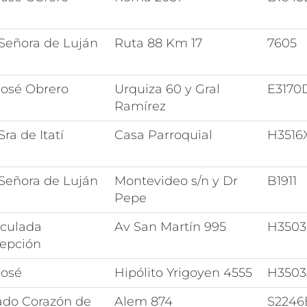
 Señora de Luján
Ruta 88 Km 17
7605
José Obrero
Urquiza 60 y Gral
E317
Ramírez
Sra de Itatí
Casa Parroquial
H3516
 Señora de Luján
Montevideo s/n y Dr
B1911
Pepe
culada
Av San Martín 995
H350
epción
José
Hipólito Yrigoyen 4555
H3503
ado Corazón de
Alem 874
S224