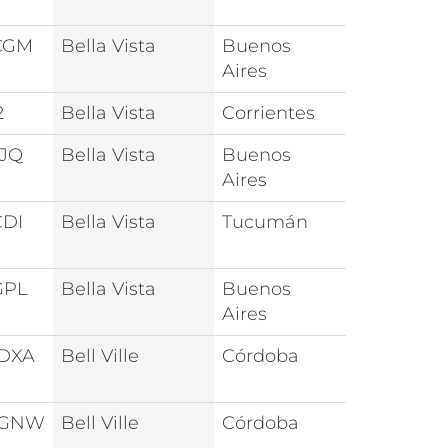
CGM
Bella Vista
Buenos
Aires
2
Bella Vista
Corrientes
JJQ
Bella Vista
Buenos
Aires
CDI
Bella Vista
Tucumán
GPL
Bella Vista
Buenos
Aires
0DXA
Bell Ville
Córdoba
0GNW
Bell Ville
Córdoba