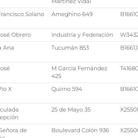
Martínez Vidal
Francisco Solano
Ameghino 649
B1661
José Obrero
Industria y Federación
W343
a Ana
Tucumán 853
B1661
José
M García Fernández
T4168
425
Pío X
Quirno 594
B1661
culada
25 de Mayo 35
X255
epción
 Señora de
Boulevard Colón 936
X255