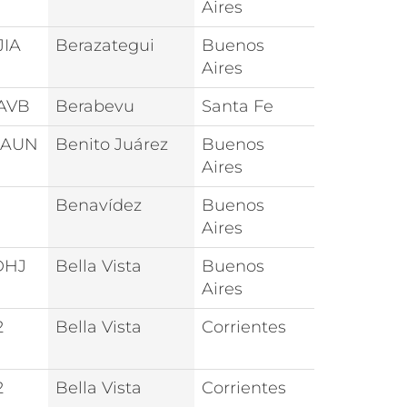
Aires
JIA
Berazategui
Buenos
Aires
AVB
Berabevu
Santa Fe
0AUN
Benito Juárez
Buenos
Aires
Benavídez
Buenos
Aires
DHJ
Bella Vista
Buenos
Aires
2
Bella Vista
Corrientes
2
Bella Vista
Corrientes