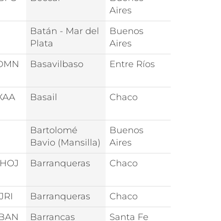
Aires
Batán - Mar del
Buenos
Plata
Aires
0DMN
Basavilbaso
Entre Ríos
XAA
Basail
Chaco
Bartolomé
Buenos
Bavio (Mansilla)
Aires
3HOJ
Barranqueras
Chaco
JRI
Barranqueras
Chaco
6BAN
Barrancas
Santa Fe