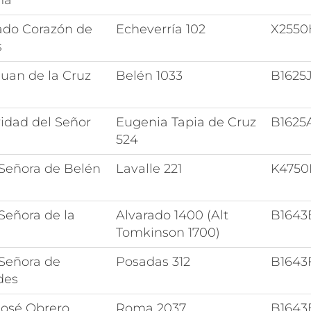
ma
ado Corazón de
Echeverría 102
X2550
s
uan de la Cruz
Belén 1033
B1625
idad del Señor
Eugenia Tapia de Cruz
B1625
524
 Señora de Belén
Lavalle 221
K475
Señora de la
Alvarado 1400 (Alt
B164
Tomkinson 1700)
 Señora de
Posadas 312
B1643
des
José Obrero
Roma 2037
B164