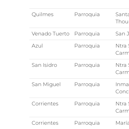
Quilmes
Parroquia
Sant
Thou
Venado Tuerto
Parroquia
San J
Azul
Parroquia
Ntra 
Car
San Isidro
Parroquia
Ntra 
Car
San Miguel
Parroquia
Inma
Conc
Corrientes
Parroquia
Ntra 
Car
Corrientes
Parroquia
María