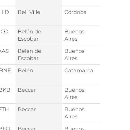
HID
Bell Ville
Córdoba
JCO
Belén de
Buenos
Escobar
Aires
AAS
Belén de
Buenos
Escobar
Aires
0BNE
Belén
Catamarca
3BKB
Beccar
Buenos
Aires
FTH
Beccar
Buenos
Aires
3BFO
Beccar
Buenos