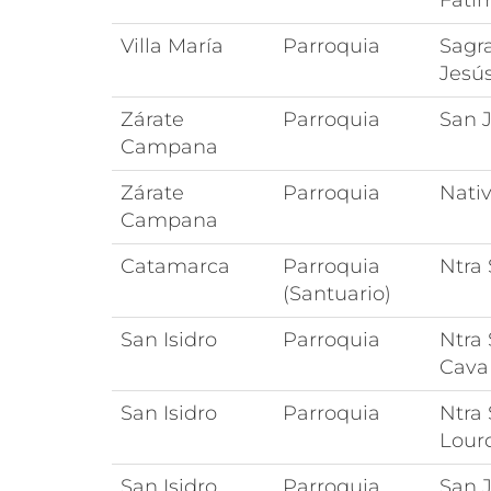
Fáti
Villa María
Parroquia
Sagr
Jesú
Zárate
Parroquia
San J
Campana
Zárate
Parroquia
Nativ
Campana
Catamarca
Parroquia
Ntra
(Santuario)
San Isidro
Parroquia
Ntra 
Cava
San Isidro
Parroquia
Ntra
Lour
San Isidro
Parroquia
San 