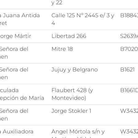
y 22
a Juana Antida
Calle 125 Nº 2445 e/ 3 y
B1884
ret
4
orge Mártir
Libertad 266
S2639
Señora del
Mitre 18
B702
men
Señora del
Jujuy y Belgrano
B1621
men
culada
Flaubert 428 (y
B1661
epción de María
Montevideo)
Señora del
Jorge Stokler 1
W343
men
 Auxiliadora
Angel Mórtola s/n y
W343