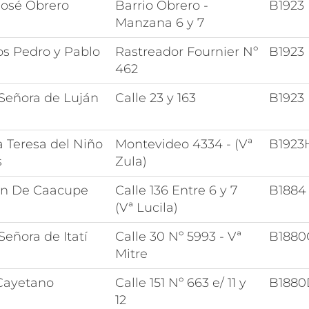
José Obrero
Barrio Obrero -
B1923
Manzana 6 y 7
os Pedro y Pablo
Rastreador Fournier Nº
B1923
462
 Señora de Luján
Calle 23 y 163
B1923
 Teresa del Niño
Montevideo 4334 - (Vª
B1923
s
Zula)
en De Caacupe
Calle 136 Entre 6 y 7
B1884
(Vª Lucila)
Señora de Itatí
Calle 30 Nº 5993 - Vª
B188
Mitre
Cayetano
Calle 151 Nº 663 e/ 11 y
B188
12