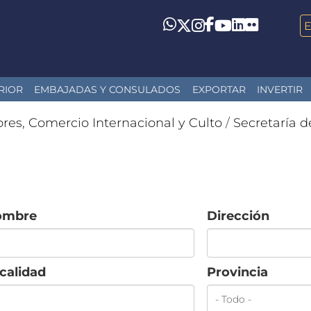
LinkedIn
Flickr
Whatsapp
Twitter
Instagram
Facebook
YouTube
RIOR
EMBAJADAS Y CONSULADOS
EXPORTAR
INVERTIR
ores, Comercio Internacional y Culto
/
Secretaría d
ombre
Dirección
calidad
Provincia