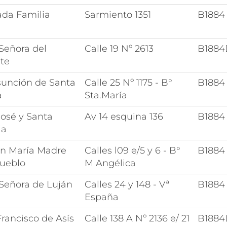
ada Familia
Sarmiento 1351
B1884
Señora del
Calle 19 Nº 2613
B1884
te
sunción de Santa
Calle 25 Nº 1175 - B°
B1884
a
Sta.María
José y Santa
Av 14 esquina 136
B1884
ia
en María Madre
Calles l09 e/5 y 6 - B°
B1884
Pueblo
M Angélica
 Señora de Luján
Calles 24 y 148 - Vª
B1884
España
rancisco de Asís
Calle 138 A Nº 2136 e/ 21
B1884