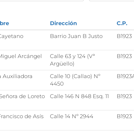
bre
Dirección
C.P.
Cayetano
Barrio Juan B Justo
B1923
Miguel Arcángel
Calle 63 y 124 (Vª
B1923
Argüello)
 Auxiliadora
Calle 10 (Callao) Nº
B1923
4450
Señora de Loreto
Calle 146 N 848 Esq. 11
B1923
rancisco de Asís
Calle 14 Nº 2944
B1923