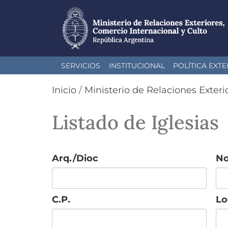
Pasar
SERVICIOS
INSTITUCIONAL
POLÍTICA EXTE
al
contenido
Inicio
/
Ministerio de Relaciones Exteri
principal
Listado de Iglesias
Arq./Dioc
N
C.P.
Lo