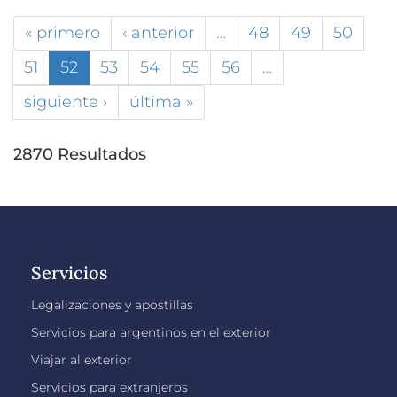
« primero
‹ anterior
…
48
49
50
51
52
53
54
55
56
…
siguiente ›
última »
2870 Resultados
Servicios
Legalizaciones y apostillas
Servicios para argentinos en el exterior
Viajar al exterior
Servicios para extranjeros