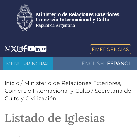
Pasar
al
contenido
principal
LinkedIn
Flickr
Whatsapp
Twitter
Instagram
Facebook
YouTube
EMERGENCIAS
MENÚ PRINCIPAL
ENGLISH
ESPAÑOL
Inicio
/
Ministerio de Relaciones Exteriores,
Comercio Internacional y Culto
/
Secretaría de
Culto y Civilización
Listado de Iglesias