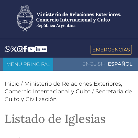
Pasar
al
contenido
principal
LinkedIn
Flickr
Whatsapp
Twitter
Instagram
Facebook
YouTube
EMERGENCIAS
MENÚ PRINCIPAL
ENGLISH
ESPAÑOL
Inicio
/
Ministerio de Relaciones Exteriores,
Comercio Internacional y Culto
/
Secretaría de
Culto y Civilización
Listado de Iglesias