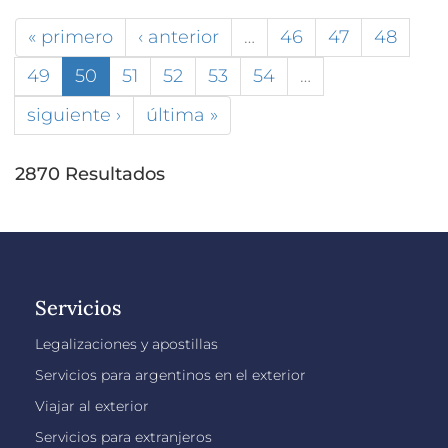
« primero
‹ anterior
…
46
47
48
49
50
51
52
53
54
…
siguiente ›
última »
2870 Resultados
Servicios
Legalizaciones y apostillas
Servicios para argentinos en el exterior
Viajar al exterior
Servicios para extranjeros