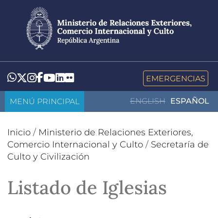
Pasar
al
contenido
principal
LinkedIn
Flickr
Whatsapp
Twitter
Instagram
Facebook
YouTube
EMERGENCIAS
MENÚ PRINCIPAL
ENGLISH
ESPAÑOL
Inicio
/
Ministerio de Relaciones Exteriores,
Comercio Internacional y Culto
/
Secretaría de
Culto y Civilización
Listado de Iglesias