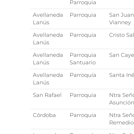
Parroquia
Avellaneda
Parroquia
San Juan
Lanús
Vianney
Avellaneda
Parroquia
Cristo Sa
Lanús
Avellaneda
Parroquia
San Cay
Lanús
Santuario
Avellaneda
Parroquía
Santa In
Lanús
San Rafael
Parroquia
Ntra Seño
Asunció
Córdoba
Parroquia
Ntra Seño
Remedio