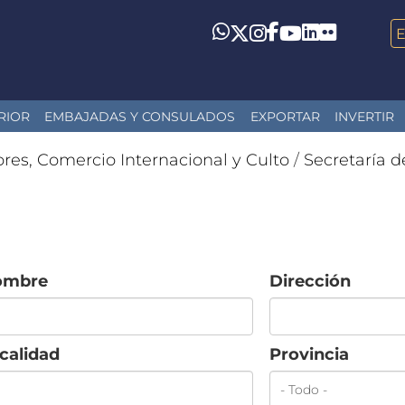
LinkedIn
Flickr
Whatsapp
Twitter
Instagram
Facebook
YouTube
RIOR
EMBAJADAS Y CONSULADOS
EXPORTAR
INVERTIR
ores, Comercio Internacional y Culto
/
Secretaría d
ombre
Dirección
calidad
Provincia