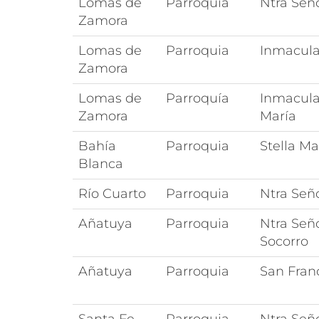
Lomas de
Parroquía
Ntra Señ
Zamora
Lomas de
Parroquia
Inmacul
Zamora
Lomas de
Parroquía
Inmacula
Zamora
María
Bahía
Parroquia
Stella Ma
Blanca
Río Cuarto
Parroquia
Ntra Señ
Añatuya
Parroquia
Ntra Señ
Socorro
Añatuya
Parroquia
San Franc