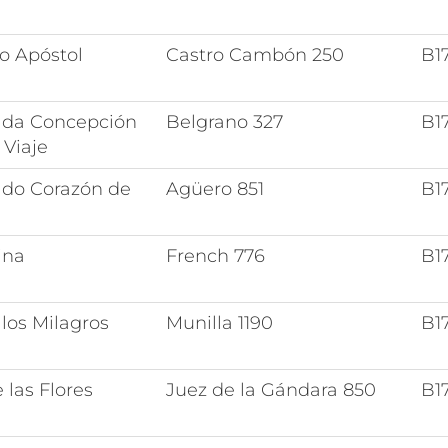
o Apóstol
Castro Cambón 250
B1
ada Concepción
Belgrano 327
B1
 Viaje
do Corazón de
Agüero 851
B1
ina
French 776
B1
los Milagros
Munilla 1190
B1
 las Flores
Juez de la Gándara 850
B1