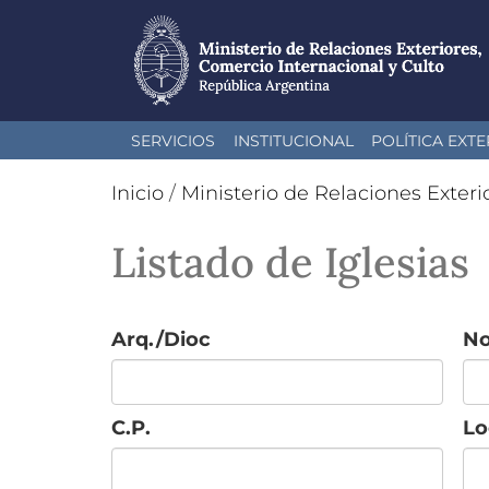
Pasar
SERVICIOS
INSTITUCIONAL
POLÍTICA EXTE
al
contenido
Inicio
/
Ministerio de Relaciones Exteri
principal
Listado de Iglesias
Arq./Dioc
N
C.P.
Lo