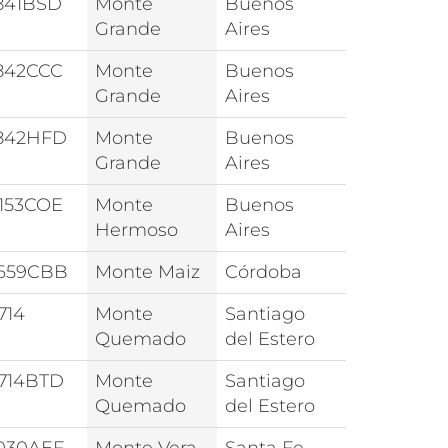
841BSD
Monte
Buenos
Grande
Aires
842CCC
Monte
Buenos
Grande
Aires
842HFD
Monte
Buenos
Grande
Aires
153COE
Monte
Buenos
Hermoso
Aires
659CBB
Monte Maiz
Córdoba
714
Monte
Santiago
Quemado
del Estero
714BTD
Monte
Santiago
Quemado
del Estero