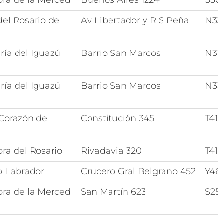
ora de la Merced
Buenos Aires 1224
S3
del Rosario de
Av Libertador y R S Peña
N3
ría del Iguazú
Barrio San Marcos
N3
ría del Iguazú
Barrio San Marcos
N3
Corazón de
Constitución 345
T4
ra del Rosario
Rivadavia 320
T4
o Labrador
Crucero Gral Belgrano 452
Y4
ora de la Merced
San Martín 623
S2