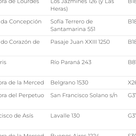
ora de Lourdes
Los Jazmines 126 (y Las
B1
Heras)
ada Concepción
Sofía Terrero de
B1
Santamarina 551
do Corazón de
Pasaje Juan XXIII 1250
B1
ris
Río Paraná 243
B8
ora de la Merced
Belgrano 1530
X2
ora del Perpetuo
San Francisco Solano s/n
G3
isco de Asís
Lavalle 130
G3