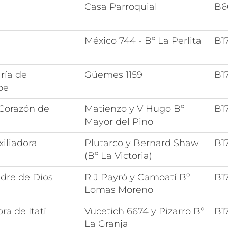
Casa Parroquial
B6
México 744 - Bº La Perlita
B1
ría de
Güemes 1159
B1
pe
Corazón de
Matienzo y V Hugo Bº
B1
Mayor del Pino
iliadora
Plutarco y Bernard Shaw
B1
(Bº La Victoria)
dre de Dios
R J Payró y Camoatí Bº
B1
Lomas Moreno
ra de Itatí
Vucetich 6674 y Pizarro Bº
B1
La Granja