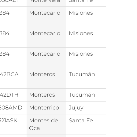
030AEF
Monte Vera
Santa Fe
384
Montecarlo
Misiones
384
Montecarlo
Misiones
384
Montecarlo
Misiones
142BCA
Monteros
Tucumán
142DTH
Monteros
Tucumán
608AMD
Monterrico
Jujuy
521ASK
Montes de
Santa Fe
Oca