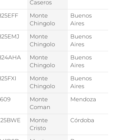
Caseros
825EFF
Monte
Buenos
Chingolo
Aires
825EMJ
Monte
Buenos
Chingolo
Aires
824AHA
Monte
Buenos
Chingolo
Aires
825FXI
Monte
Buenos
Chingolo
Aires
609
Monte
Mendoza
Coman
125BWE
Monte
Córdoba
Cristo