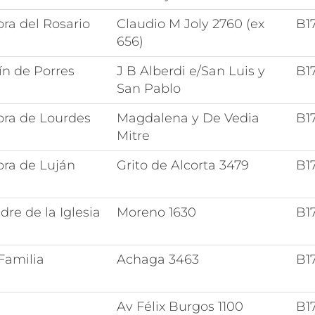
ra del Rosario
Claudio M Joly 2760 (ex
B1
656)
ín de Porres
J B Alberdi e/San Luis y
B1
San Pablo
ora de Lourdes
Magdalena y De Vedia
B1
Mitre
ora de Luján
Grito de Alcorta 3479
B1
re de la Iglesia
Moreno 1630
B1
Familia
Achaga 3463
B1
Av Félix Burgos 1100
B1