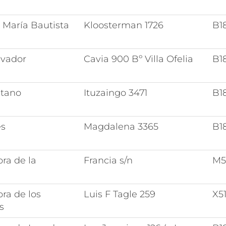
 María Bautista
Kloosterman 1726
B1
lvador
Cavia 900 Bº Villa Ofelia
B1
etano
Ituzaingo 3471
B1
és
Magdalena 3365
B1
ra de la
Francia s/n
M5
n
ra de los
Luis F Tagle 259
X5
s