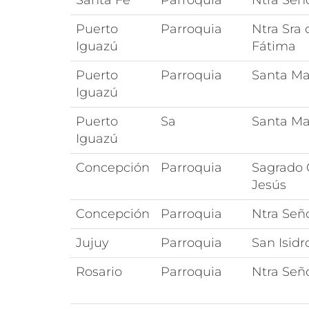
Santa Fe
Parroquia
Ntra Señ
Puerto
Parroquia
Ntra Sra 
Iguazú
Fátima
Puerto
Parroquia
Santa Ma
Iguazú
Puerto
Sa
Santa Ma
Iguazú
Concepción
Parroquia
Sagrado 
Jesús
Concepción
Parroquia
Ntra Seño
Jujuy
Parroquia
San Isidr
Rosario
Parroquia
Ntra Señ