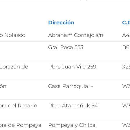
Dirección
C.P
o Nolasco
Abraham Cornejo s/n
A4
Gral Roca 553
B6
Corazón de
Pbro Juan Vila 259
X2
ón
Casa Parroquial -
W3
ra del Rosario
Pbro Atamañuk 541
W3
ora de Pompeya
Pompeya y Chilcal
W3