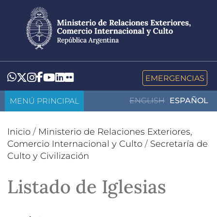
Pasar
al
contenido
principal
LinkedIn
Flickr
Whatsapp
Twitter
Instagram
Facebook
YouTube
EMERGENCIAS
MENÚ PRINCIPAL
ENGLISH
ESPAÑOL
Inicio
/
Ministerio de Relaciones Exteriores,
Comercio Internacional y Culto
/
Secretaría de
Culto y Civilización
Listado de Iglesias