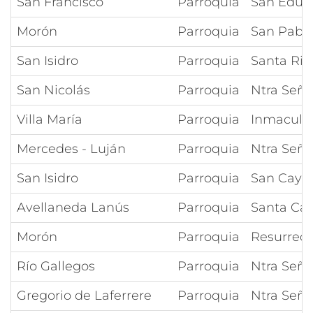
San Francisco
Parroquia
San Edua
Morón
Parroquia
San Pablo
San Isidro
Parroquia
Santa Rit
San Nicolás
Parroquia
Ntra Seño
Villa María
Parroquia
Inmacula
Mercedes - Luján
Parroquia
Ntra Seño
San Isidro
Parroquia
San Caye
Avellaneda Lanús
Parroquia
Santa Cat
Morón
Parroquia
Resurrecc
Río Gallegos
Parroquia
Ntra Seño
Gregorio de Laferrere
Parroquia
Ntra Seño