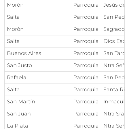
Morón
Parroquia
Jesús del
Salta
Parroquia
San Pedro
Morón
Parroquia
Sagrado C
Salta
Parroquia
Dios Espí
Buenos Aires
Parroquia
San Tarcis
San Justo
Parroquia
Ntra Seño
Rafaela
Parroquia
San Pedro
Salta
Parroquia
Santa Rit
San Martín
Parroquia
Inmacula
San Juan
Parroquia
Ntra Sra d
La Plata
Parroquia
Ntra Seño