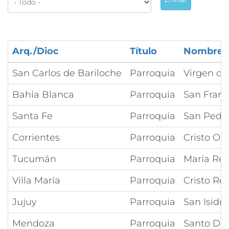
Arq./Dioc
Título
Nombre
San Carlos de Bariloche
Parroquia
Virgen del
Bahía Blanca
Parroquia
San Franc
Santa Fe
Parroquia
San Pedr
Corrientes
Parroquia
Cristo Ob
Tucumán
Parroquia
María Rei
Villa María
Parroquia
Cristo Re
Jujuy
Parroquia
San Isidr
Mendoza
Parroquia
Santo Do