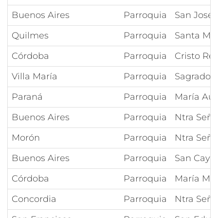
Buenos Aires
Parroquia
San José 
Quilmes
Parroquia
Santa Ma
Córdoba
Parroquia
Cristo Re
Villa María
Parroquia
Sagrado C
Paraná
Parroquia
María Aux
Buenos Aires
Parroquia
Ntra Seño
Morón
Parroquia
Ntra Seño
Buenos Aires
Parroquia
San Caye
Córdoba
Parroquia
María Mad
Concordia
Parroquia
Ntra Seño