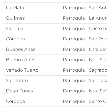
La Plata
Parroquia
San Anto
Quilmes
Parroquia
La Anunci
San Juan
Parroquia
Cristo Re
Córdoba
Parroquia
San Roqu
Buenos Aires
Parroquia
Ntra Señor
Buenos Aires
Parroquia
Ntra Seño
Venado Tuerto
Parroquia
Sagrado C
San Isidro
Parroquia
San José
Dean Funes
Parroquia
Ntra Seño
Córdoba
Parroquia
Santo Cri