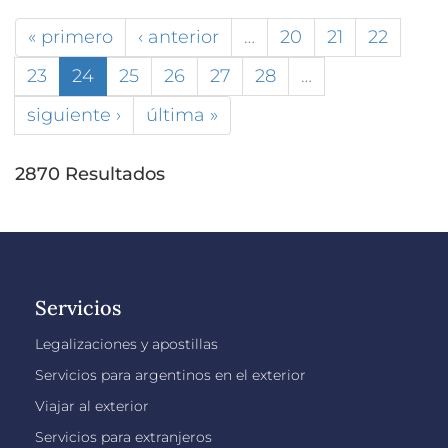
« primero
‹ anterior
…
20
21
22
23
24
25
26
27
28
…
siguiente ›
última »
2870 Resultados
Servicios
Legalizaciones y apostillas
Servicios para argentinos en el exterior
Viajar al exterior
Servicios para extranjeros