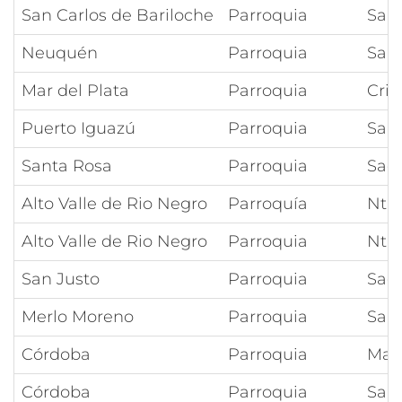
San Carlos de Bariloche
Parroquia
San
Neuquén
Parroquia
San
Mar del Plata
Parroquia
Cris
Puerto Iguazú
Parroquia
San
Santa Rosa
Parroquia
Sag
Alto Valle de Rio Negro
Parroquía
Ntra
Alto Valle de Rio Negro
Parroquia
Ntra
San Justo
Parroquia
Sag
Merlo Moreno
Parroquia
San 
Córdoba
Parroquia
Marí
Córdoba
Parroquia
Sant