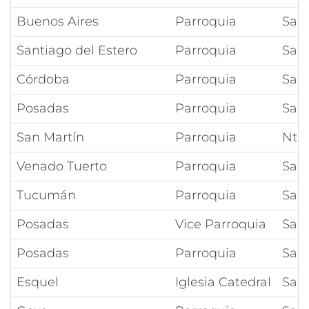
Buenos Aires
Parroquia
San
Santiago del Estero
Parroquia
Sag
Córdoba
Parroquia
Sant
Posadas
Parroquia
San
San Martín
Parroquia
Ntra
Venado Tuerto
Parroquia
San
Tucumán
Parroquia
Sag
Posadas
Vice Parroquia
Sant
Posadas
Parroquia
San
Esquel
Iglesia Catedral
Sag