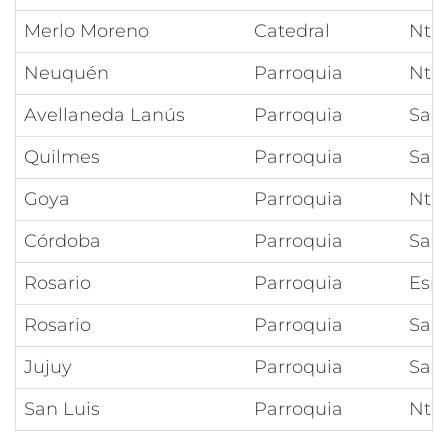
Merlo Moreno
Catedral
Ntra
Neuquén
Parroquia
Ntra
Avellaneda Lanús
Parroquia
San 
Quilmes
Parroquia
San
Goya
Parroquia
Ntra
Córdoba
Parroquia
San 
Rosario
Parroquia
Espí
Rosario
Parroquia
San
Jujuy
Parroquia
Sag
San Luis
Parroquia
Ntra