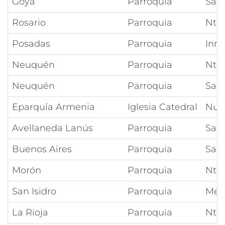
Goya
Parroquia
San
Rosario
Parroquia
Ntra
Posadas
Parroquia
Inm
Neuquén
Parroquia
Ntra
Neuquén
Parroquia
San
Eparquía Armenia
Iglesia Catedral
Nue
Avellaneda Lanús
Parroquia
Sant
Buenos Aires
Parroquia
San
Morón
Parroquia
Ntra
San Isidro
Parroquia
Meda
La Rioja
Parroquia
Ntra