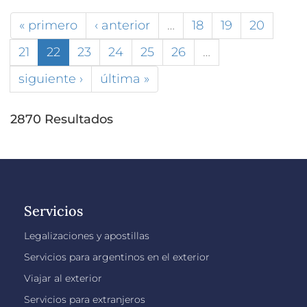
« primero
‹ anterior
…
18
19
20
21
22
23
24
25
26
…
siguiente ›
última »
2870 Resultados
Servicios
Legalizaciones y apostillas
Servicios para argentinos en el exterior
Viajar al exterior
Servicios para extranjeros