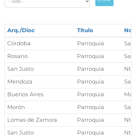
Arq./Dioc
Título
Nom
Córdoba
Parroquia
San
Rosario
Parroquia
Sant
San Justo
Parroquía
Ntra
Mendoza
Parroquia
San 
Buenos Aires
Parroquia
Mar
Morón
Parroquia
Sant
Lomas de Zamora
Parroquia
Ntr
San Justo
Parroquia
Ntra