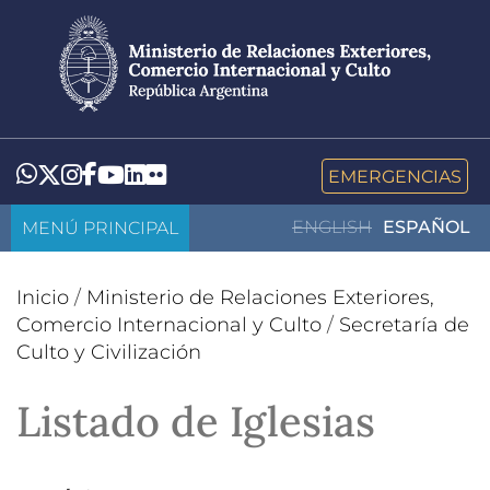
Pasar
al
contenido
principal
LinkedIn
Flickr
Whatsapp
Twitter
Instagram
Facebook
YouTube
EMERGENCIAS
MENÚ PRINCIPAL
ENGLISH
ESPAÑOL
Inicio
/
Ministerio de Relaciones Exteriores,
Comercio Internacional y Culto
/
Secretaría de
Culto y Civilización
Listado de Iglesias