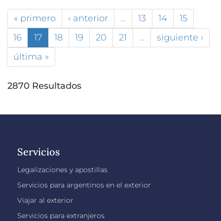
« primero
‹ anterior
…
13
14
15
16
17
18
19
20
21
…
siguiente ›
última »
2870 Resultados
Servicios
Legalizaciones y apostillas
Servicios para argentinos en el exterior
Viajar al exterior
Servicios para extranjeros