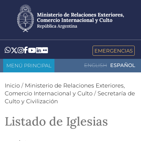
Pasar
al
contenido
principal
LinkedIn
Flickr
Whatsapp
Twitter
Instagram
Facebook
YouTube
EMERGENCIAS
MENÚ PRINCIPAL
ENGLISH
ESPAÑOL
Inicio
/
Ministerio de Relaciones Exteriores,
Comercio Internacional y Culto
/
Secretaría de
Culto y Civilización
Listado de Iglesias