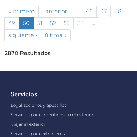
« primero
‹ anterior
…
46
47
48
49
50
51
52
53
54
…
siguiente ›
última »
2870 Resultados
Servicios
Legalizaciones y apostillas
Servicios para argentinos en el exterior
Viajar al exterior
Servicios para extranjeros