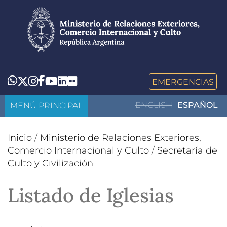
Pasar
al
contenido
principal
LinkedIn
Flickr
Whatsapp
Twitter
Instagram
Facebook
YouTube
EMERGENCIAS
MENÚ PRINCIPAL
ENGLISH
ESPAÑOL
Inicio
/
Ministerio de Relaciones Exteriores,
Comercio Internacional y Culto
/
Secretaría de
Culto y Civilización
Listado de Iglesias