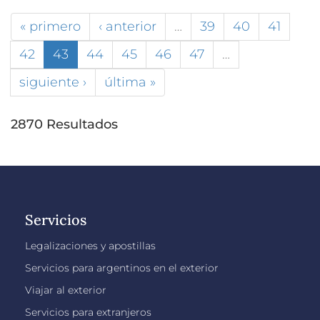
« primero
‹ anterior
…
39
40
41
42
43
44
45
46
47
…
siguiente ›
última »
2870 Resultados
Servicios
Legalizaciones y apostillas
Servicios para argentinos en el exterior
Viajar al exterior
Servicios para extranjeros