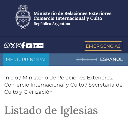
Pasar
al
contenido
principal
LinkedIn
Flickr
Whatsapp
Twitter
Instagram
Facebook
YouTube
EMERGENCIAS
MENÚ PRINCIPAL
ENGLISH
ESPAÑOL
Inicio
/
Ministerio de Relaciones Exteriores,
Comercio Internacional y Culto
/
Secretaría de
Culto y Civilización
Listado de Iglesias