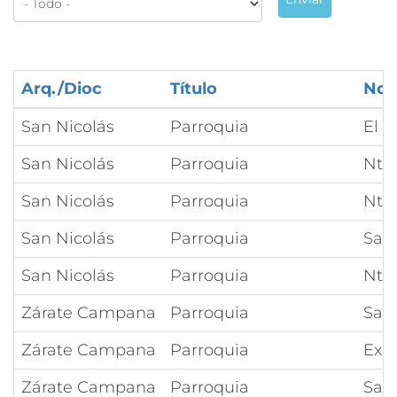
Arq./Dioc
Título
No
San Nicolás
Parroquia
El S
San Nicolás
Parroquia
Ntr
San Nicolás
Parroquia
Ntra
San Nicolás
Parroquia
San
San Nicolás
Parroquia
Ntra
Zárate Campana
Parroquia
Sag
Zárate Campana
Parroquia
Exal
Zárate Campana
Parroquia
San 