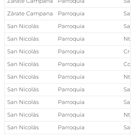
Zárate Campana
Parroquia
San 
Zárate Campana
Parroquia
San
San Nicolás
Parroquia
San
San Nicolás
Parroquia
Ntra
San Nicolás
Parroquia
Cris
San Nicolás
Parroquia
Con
San Nicolás
Parroquia
Ntr
San Nicolás
Parroquia
San
San Nicolás
Parroquia
San 
San Nicolás
Parroquia
Ntra
San Nicolás
Parroquia
Sant