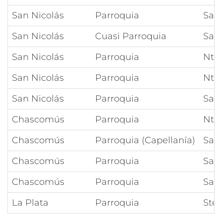
San Nicolás
Parroquia
San
San Nicolás
Cuasi Parroquia
Sagr
San Nicolás
Parroquia
Ntra
San Nicolás
Parroquia
Ntr
San Nicolás
Parroquia
San
Chascomús
Parroquia
Ntra
Chascomús
Parroquia (Capellanía)
San
Chascomús
Parroquia
Sant
Chascomús
Parroquia
Sant
La Plata
Parroquia
Stel