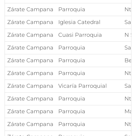
Zárate Campana
Parroquia
Ntr
Zárate Campana
Iglesia Catedral
Sant
Zárate Campana
Cuasi Parroquia
N S 
Zárate Campana
Parroquia
San
Zárate Campana
Parroquia
Bea
Zárate Campana
Parroquia
Ntr
Zárate Campana
Vicaría Parroquial
San
Zárate Campana
Parroquia
Ntra
Zárate Campana
Parroquia
Mar
Zárate Campana
Parroquia
Ntr