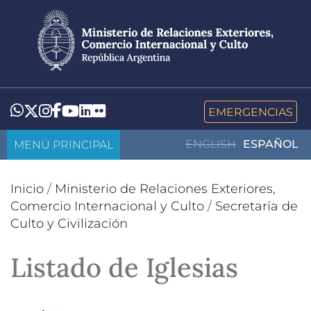
Pasar
al
contenido
principal
LinkedIn
Flickr
Whatsapp
Twitter
Instagram
Facebook
YouTube
EMERGENCIAS
MENÚ PRINCIPAL
ENGLISH
ESPAÑOL
Inicio
/
Ministerio de Relaciones Exteriores,
Comercio Internacional y Culto
/
Secretaría de
Culto y Civilización
Listado de Iglesias