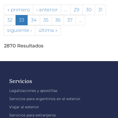
« primero
‹ anterior
…
29
30
31
32
33
34
35
36
37
…
siguiente ›
última »
2870 Resultados
Servicios
Legalizaciones y apostillas
Servicios para argentinos en el exterior
Viajar al exterior
Servicios para extranjeros