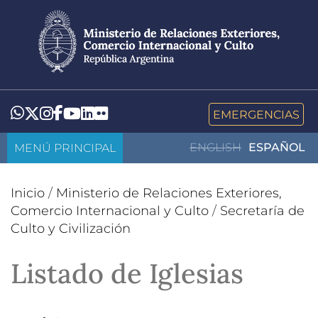
Pasar
al
contenido
principal
LinkedIn
Flickr
Whatsapp
Twitter
Instagram
Facebook
YouTube
EMERGENCIAS
MENÚ PRINCIPAL
ENGLISH
ESPAÑOL
Inicio
/
Ministerio de Relaciones Exteriores,
Comercio Internacional y Culto
/
Secretaría de
Culto y Civilización
Listado de Iglesias