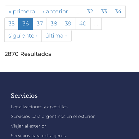
« primero
‹ anterior
…
32
33
34
35
36
37
38
39
40
…
siguiente ›
última »
2870 Resultados
Servicios
Legalizaciones y apostillas
Servicios para argentinos en el exterior
Viajar al exterior
Servicios para extranjeros