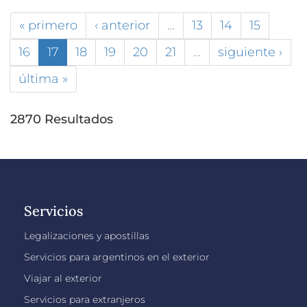
« primero
‹ anterior
…
13
14
15
16
17
18
19
20
21
…
siguiente ›
última »
2870 Resultados
Servicios
Legalizaciones y apostillas
Servicios para argentinos en el exterior
Viajar al exterior
Servicios para extranjeros