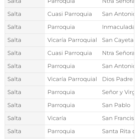
Salta
Parroquia
Ntra Señora 
Salta
Cuasi Parroquia
San Antonio
Salta
Parroquia
Inmaculada 
Salta
Vicaría Parroquial
San Cayetan
Salta
Cuasi Parroquia
Ntra Señora 
Salta
Parroquia
San Antonio
Salta
Vicaría Parroquial
Dios Padre
Salta
Parroquia
Señor y Virge
Salta
Parroquia
San Pablo
Salta
Vicaría
San Francisco
Salta
Parroquia
Santa Rita d