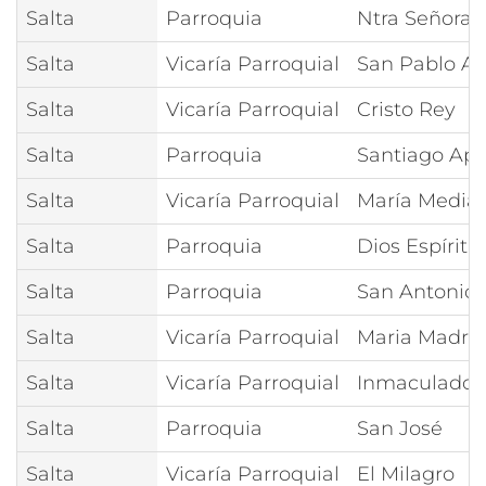
Salta
Parroquia
Ntra Señora 
Salta
Vicaría Parroquial
San Pablo Ap
Salta
Vicaría Parroquial
Cristo Rey
Salta
Parroquia
Santiago Apó
Salta
Vicaría Parroquial
María Median
Salta
Parroquia
Dios Espíritu
Salta
Parroquia
San Antonio
Salta
Vicaría Parroquial
Maria Madre 
Salta
Vicaría Parroquial
Inmaculado C
Salta
Parroquia
San José
Salta
Vicaría Parroquial
El Milagro