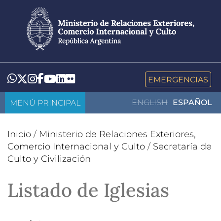
Pasar
al
contenido
principal
LinkedIn
Flickr
Whatsapp
Twitter
Instagram
Facebook
YouTube
EMERGENCIAS
MENÚ PRINCIPAL
ENGLISH
ESPAÑOL
Inicio
/
Ministerio de Relaciones Exteriores,
Comercio Internacional y Culto
/
Secretaría de
Culto y Civilización
Listado de Iglesias