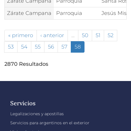
Zárate Campana
Parroquia
Santa Rosa
Zárate Campana
Parroquia
Jesús Mise
« primero
‹ anterior
…
50
51
52
53
54
55
56
57
58
2870 Resultados
Servicios
Legalizaciones y apostillas
Servicios para argentinos en el exterior