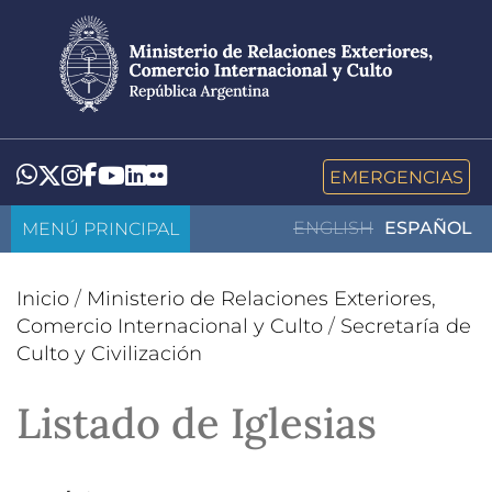
Pasar
al
contenido
principal
LinkedIn
Flickr
Whatsapp
Twitter
Instagram
Facebook
YouTube
EMERGENCIAS
MENÚ PRINCIPAL
ENGLISH
ESPAÑOL
Inicio
/
Ministerio de Relaciones Exteriores,
Comercio Internacional y Culto
/
Secretaría de
Culto y Civilización
Listado de Iglesias