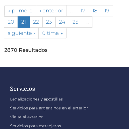
« primero
‹ anterior
…
17
18
19
20
21
22
23
24
25
…
siguiente ›
última »
2870 Resultados
Servicios
Legalizaciones y apostillas
Servicios para argentinos en el exterior
Viajar al exterior
Servicios para extranjeros