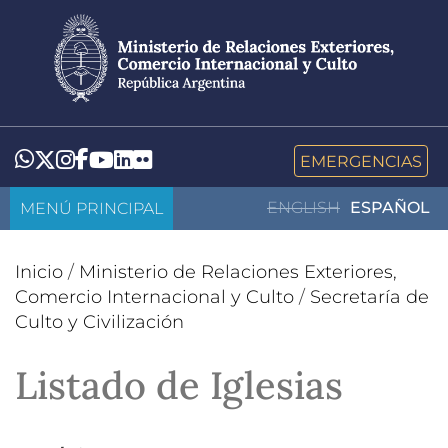
Pasar
al
contenido
principal
LinkedIn
Flickr
Whatsapp
Twitter
Instagram
Facebook
YouTube
EMERGENCIAS
MENÚ PRINCIPAL
ENGLISH
ESPAÑOL
Inicio
/
Ministerio de Relaciones Exteriores,
Comercio Internacional y Culto
/
Secretaría de
Culto y Civilización
Listado de Iglesias