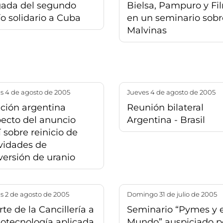
gada del segundo
Bielsa, Pampuro y Fi
o solidario a Cuba
en un seminario sobr
Malvinas
es 4 de agosto de 2005
jueves 4 de agosto de 2005
ición argentina
Reunión bilateral
pecto del anuncio
Argentina - Brasil
í sobre reinicio de
vidades de
versión de uranio
es 2 de agosto de 2005
domingo 31 de julio de 2005
te de la Cancillería a
Seminario “Pymes y e
iotecnología aplicada
Mundo” auspiciado p