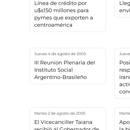
Línea de crédito por
Lle
u$s150 millones para
enví
pymes que exporten a
centroamérica
jueves 4 de agosto de 2005
juev
III Reunion Plenaria del
Pos
Instituto Social
res
Argentino-Brasileño
iran
acti
con
martes 2 de agosto de 2005
mart
El Vicecanciller Taiana
Apor
recibió al Gobernador de
la b