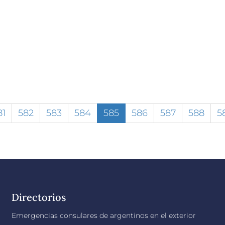
81
582
583
584
585
586
587
588
5
Directorios
Emergencias consulares de argentinos en el exterior