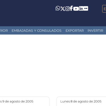
LinkedIn
Flickr
Whatsapp
Twitter
Instagram
Facebook
YouTube
RIOR
EMBAJADAS Y CONSULADOS
EXPORTAR
INVERTIR
es 9 de agosto de 2005
lunes 8 de agosto de 2005