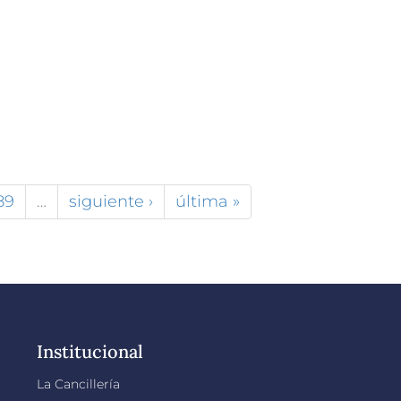
89
…
siguiente ›
última »
Institucional
La Cancillería