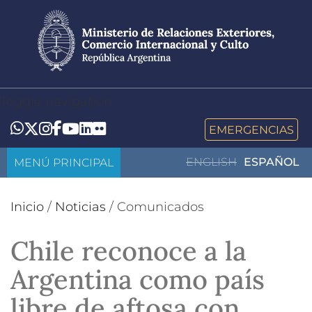
Pasar
al
contenido
principal
Toggle navigation
LinkedIn
Flickr
Whatsapp
Twitter
Instagram
Facebook
YouTube
EMERGENCIAS
MENÚ PRINCIPAL
ENGLISH
ESPAÑOL
Inicio
/
Noticias
/
Comunicados
Chile reconoce a la
Argentina como país
libre de aftosa con