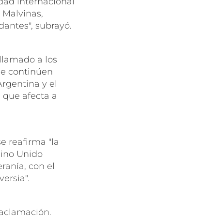
dad internacional
s Malvinas,
dantes", subrayó.
 llamado a los
ue continúen
rgentina y el
 que afecta a
e reafirma "la
eino Unido
ranía, con el
ersia".
 aclamación.