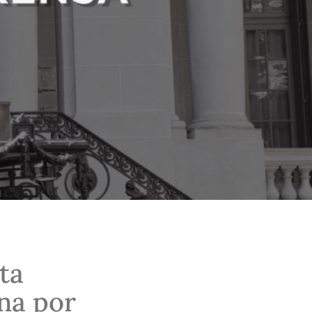
ta
na por