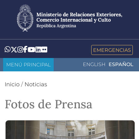
Pasar
al
contenido
principal
LinkedIn
Flickr
Whatsapp
Twitter
Instagram
Facebook
YouTube
EMERGENCIAS
MENÚ PRINCIPAL
ENGLISH
ESPAÑOL
Inicio
/
Noticias
Fotos de Prensa