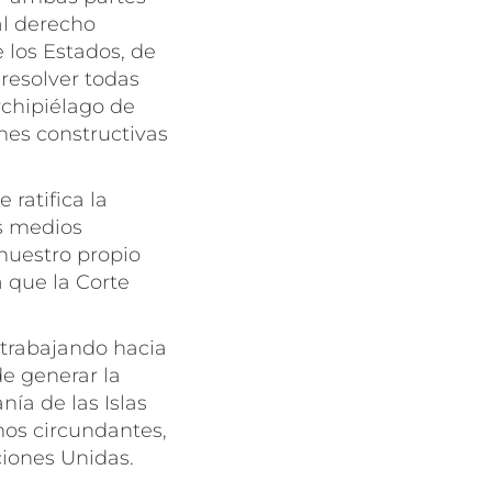
al derecho
 los Estados, de
 resolver todas
rchipiélago de
nes constructivas
 ratifica la
os medios
 nuestro propio
 que la Corte
 trabajando hacia
de generar la
ía de las Islas
mos circundantes,
iones Unidas.