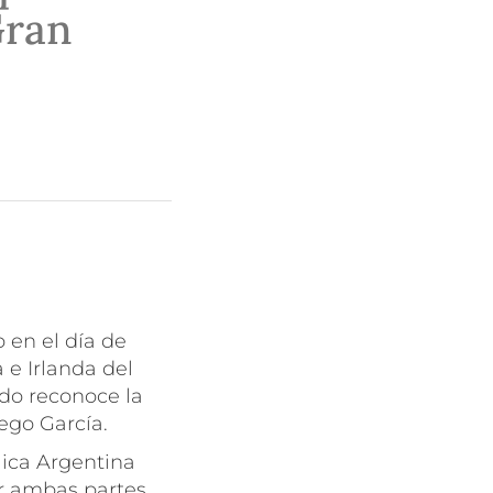
Gran
 en el día de
 e Irlanda del
ido reconoce la
ego García.
lica Argentina
r ambas partes