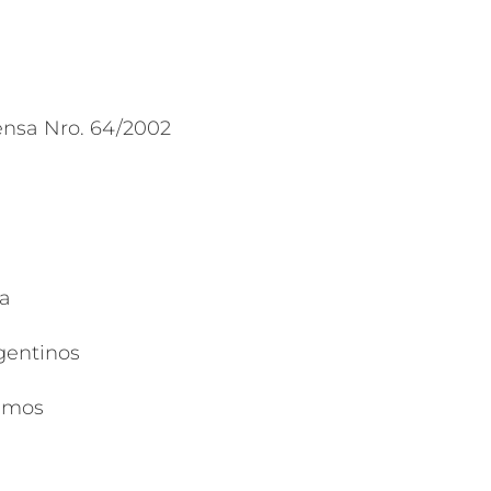
ensa Nro. 64/2002
da
gentinos
timos