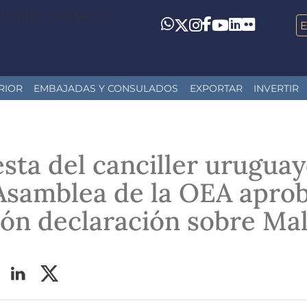
Toggle navigation
LinkedIn
Flickr
Whatsapp
Twitter
Instagram
Facebook
YouTube
RIOR
EMBAJADAS Y CONSULADOS
EXPORTAR
INVERTIR
sta del canciller uruguay
Asamblea de la OEA apro
ón declaración sobre Mal