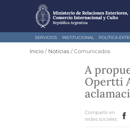
Pasar
SERVICIOS
INSTITUCIONAL
POLÍTICA EXTE
al
contenido
Inicio
/
Noticias
/
Comunicados
principal
A propue
Opertti 
aclamaci
Compartir en
redes sociales: