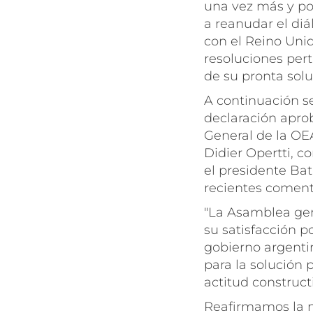
una vez más y por
a reanudar el diá
con el Reino Unid
resoluciones per
de su pronta solu
A continuación se
declaración apro
General de la OE
Didier Opertti, c
el presidente Bat
recientes comenta
"La Asamblea gen
su satisfacción p
gobierno argentin
para la solución 
actitud constructi
Reafirmamos la n