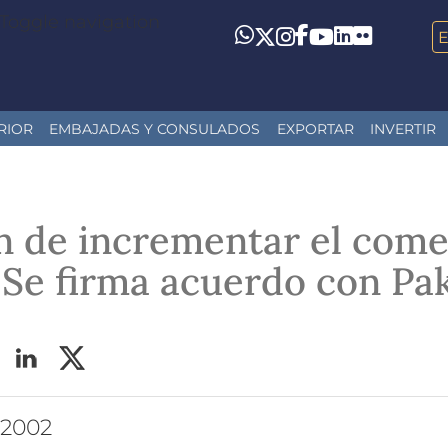
Toggle navigation
LinkedIn
Flickr
Whatsapp
Twitter
Instagram
Facebook
YouTube
RIOR
EMBAJADAS Y CONSULADOS
EXPORTAR
INVERTIR
in de incrementar el come
l Se firma acuerdo con Pa
o 2002