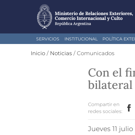
Pasar
SERVICIOS
INSTITUCIONAL
POLÍTICA EXTE
al
contenido
Inicio
/
Noticias
/
Comunicados
principal
Con el f
bilatera
Compartir en
redes sociales:
jueves 11 juli