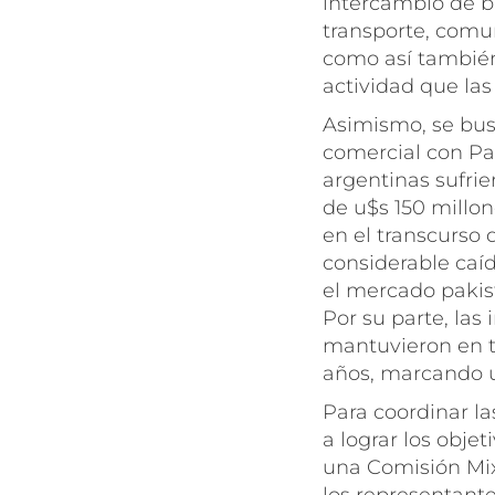
intercambio de bi
transporte, comun
como así tambié
actividad que las
Asimismo, se bus
comercial con Pak
argentinas sufri
de u$s 150 millon
en el transcurso 
considerable caíd
el mercado pakis
Por su parte, las
mantuvieron en t
años, marcando u
Para coordinar la
a lograr los obje
una Comisión Mix