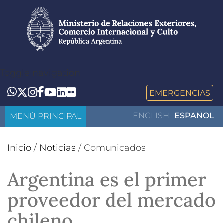
Pasar
al
contenido
principal
Toggle navigation
LinkedIn
Flickr
Whatsapp
Twitter
Instagram
Facebook
YouTube
EMERGENCIAS
MENÚ PRINCIPAL
ENGLISH
ESPAÑOL
Inicio
/
Noticias
/
Comunicados
Argentina es el primer
proveedor del mercado
chileno