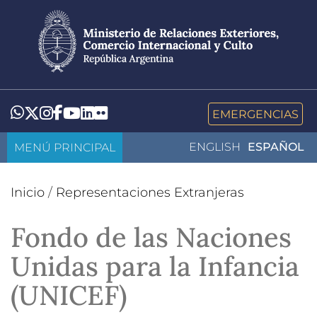
Pasar
al
contenido
principal
LinkedIn
Flickr
Whatsapp
Twitter
Instagram
Facebook
YouTube
EMERGENCIAS
MENÚ PRINCIPAL
ENGLISH
ESPAÑOL
Inicio
/
Representaciones Extranjeras
Fondo de las Naciones
Unidas para la Infancia
(UNICEF)