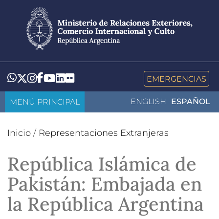
Pasar
al
contenido
principal
LinkedIn
Flickr
Whatsapp
Twitter
Instagram
Facebook
YouTube
EMERGENCIAS
MENÚ PRINCIPAL
ENGLISH
ESPAÑOL
Inicio
/
Representaciones Extranjeras
República Islámica de
Pakistán: Embajada en
la República Argentina