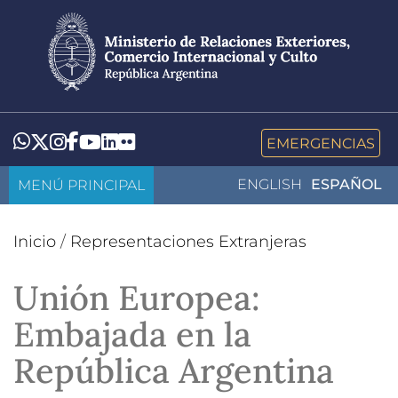
Pasar
al
contenido
principal
LinkedIn
Flickr
Whatsapp
Twitter
Instagram
Facebook
YouTube
EMERGENCIAS
MENÚ PRINCIPAL
ENGLISH
ESPAÑOL
Inicio
/
Representaciones Extranjeras
Unión Europea:
Embajada en la
República Argentina