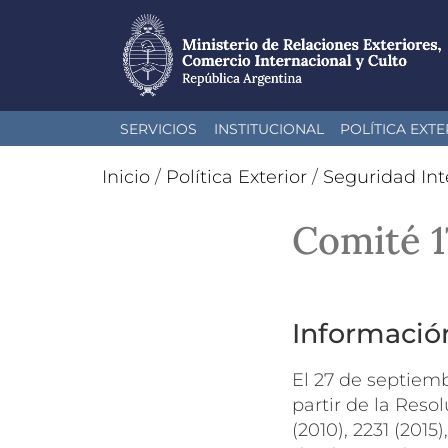
Pasar
SERVICIOS
INSTITUCIONAL
POLÍTICA EXTE
al
contenido
Inicio
/
Política Exterior
/
Seguridad Int
principal
Comité 1
Informació
El 27 de septiemb
partir de la Resol
(2010), 2231 (201