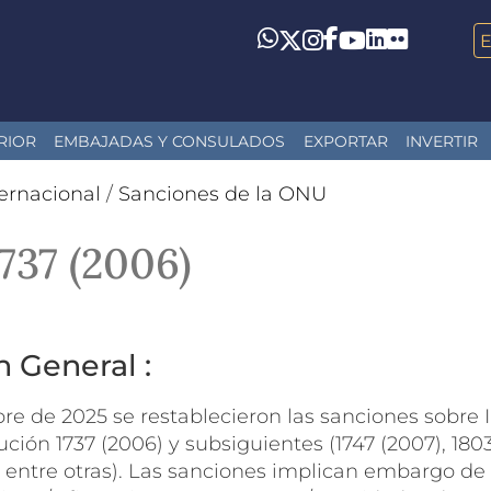
LinkedIn
Flickr
Whatsapp
Twitter
Instagram
Facebook
YouTube
RIOR
EMBAJADAS Y CONSULADOS
EXPORTAR
INVERTIR
ernacional
/
Sanciones de la ONU
737 (2006)
n General :
re de 2025 se restablecieron las sanciones sobre 
ución 1737 (2006) y subsiguientes (1747 (2007), 1803
5), entre otras). Las sanciones implican embargo d