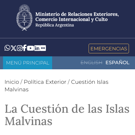
Pasar
al
contenido
principal
LinkedIn
Flickr
Whatsapp
Twitter
Instagram
Facebook
YouTube
EMERGENCIAS
MENÚ PRINCIPAL
ENGLISH
ESPAÑOL
Inicio
/
Política Exterior
/
Cuestión Islas
Malvinas
La Cuestión de las Islas
Malvinas