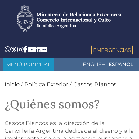
Pasar
al
contenido
principal
LinkedIn
Flickr
Whatsapp
Twitter
Instagram
Facebook
YouTube
EMERGENCIAS
MENÚ PRINCIPAL
ENGLISH
ESPAÑOL
Inicio
/
Política Exterior
/
Cascos Blancos
¿Quiénes somos?
Cascos Blancos es la dirección de la
Cancillería Argentina dedicada al diseño y a la
implementación de la asistencia humanitaria,