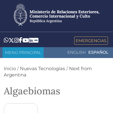
Pasar
al
contenido
principal
LinkedIn
Flickr
Whatsapp
Twitter
Instagram
Facebook
YouTube
EMERGENCIAS
MENÚ PRINCIPAL
ENGLISH
ESPAÑOL
Inicio
/
Nuevas Tecnologías
/
Next from
Argentina
Algaebiomas