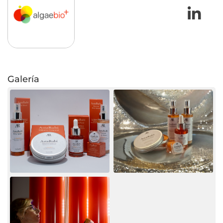
L
Galería