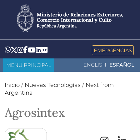
Pasar
al
contenido
principal
LinkedIn
Flickr
Whatsapp
Twitter
Instagram
Facebook
YouTube
EMERGENCIAS
MENÚ PRINCIPAL
ENGLISH
ESPAÑOL
Inicio
/
Nuevas Tecnologías
/
Next from
Argentina
Agrosintex
Instagr
L