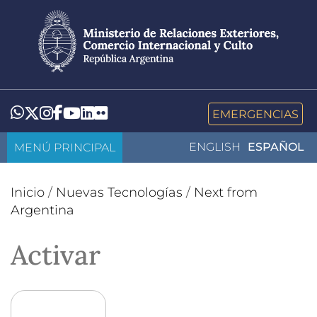
Pasar
al
contenido
principal
LinkedIn
Flickr
Whatsapp
Twitter
Instagram
Facebook
YouTube
EMERGENCIAS
MENÚ PRINCIPAL
ENGLISH
ESPAÑOL
Inicio
/
Nuevas Tecnologías
/
Next from
Argentina
Activar