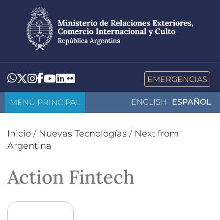
Pasar
al
contenido
principal
LinkedIn
Flickr
Whatsapp
Twitter
Instagram
Facebook
YouTube
EMERGENCIAS
MENÚ PRINCIPAL
ENGLISH
ESPAÑOL
Inicio
/
Nuevas Tecnologías
/
Next from
Argentina
Action Fintech