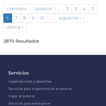
« primero
‹ anterior
…
2
3
4
5
6
7
8
9
10
…
siguiente ›
última »
2870 Resultados
Servicios
Legalizaciones y apostillas
Servicios para argentinos en el exterior
Viajar al exterior
Servicios para extranjeros