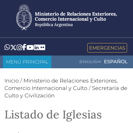
Pasar
al
contenido
principal
LinkedIn
Flickr
Whatsapp
Twitter
Instagram
Facebook
YouTube
EMERGENCIAS
MENÚ PRINCIPAL
ENGLISH
ESPAÑOL
Inicio
/
Ministerio de Relaciones Exteriores,
Comercio Internacional y Culto
/
Secretaría de
Culto y Civilización
Listado de Iglesias