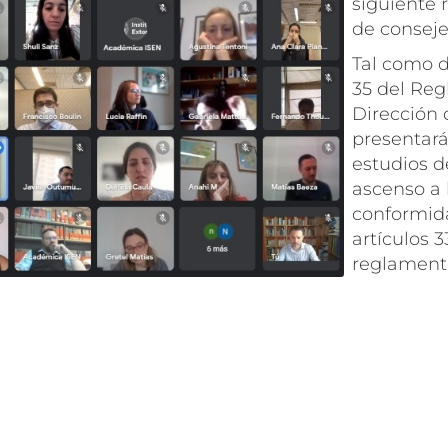
siguiente r
de conseje
Tal como d
35 del Reg
Dirección 
presentará
estudios d
ascenso a 
conformid
artículos 3
reglamento