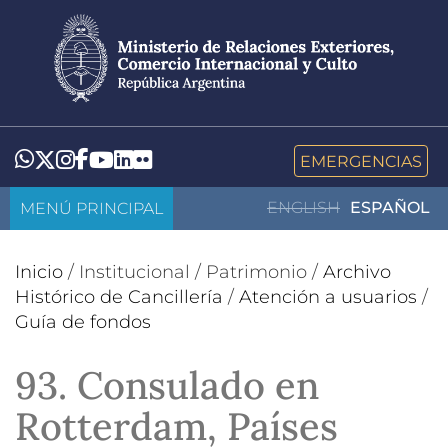
Pasar
al
contenido
principal
LinkedIn
Flickr
Whatsapp
Twitter
Instagram
Facebook
YouTube
EMERGENCIAS
MENÚ PRINCIPAL
ENGLISH
ESPAÑOL
Inicio
/
Institucional
/
Patrimonio
/
Archivo
Histórico de Cancillería
/
Atención a usuarios
/
Guía de fondos
93. Consulado en
Rotterdam, Países