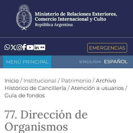
Pasar
al
contenido
principal
LinkedIn
Flickr
Whatsapp
Twitter
Instagram
Facebook
YouTube
EMERGENCIAS
MENÚ PRINCIPAL
ENGLISH
ESPAÑOL
Inicio
/
Institucional
/
Patrimonio
/
Archivo
Histórico de Cancillería
/
Atención a usuarios
/
Guía de fondos
77. Dirección de
Organismos