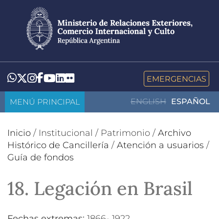
Pasar
al
contenido
principal
LinkedIn
Flickr
Whatsapp
Twitter
Instagram
Facebook
YouTube
EMERGENCIAS
MENÚ PRINCIPAL
ENGLISH
ESPAÑOL
Inicio
/
Institucional
/
Patrimonio
/
Archivo
Histórico de Cancillería
/
Atención a usuarios
/
Guía de fondos
18. Legación en Brasil
Fechas extremas:
1866- 1922