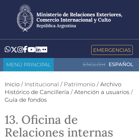
Pasar
al
contenido
principal
LinkedIn
Flickr
Whatsapp
Twitter
Instagram
Facebook
YouTube
EMERGENCIAS
MENÚ PRINCIPAL
ENGLISH
ESPAÑOL
Inicio
/
Institucional
/
Patrimonio
/
Archivo
Histórico de Cancillería
/
Atención a usuarios
/
Guía de fondos
13. Oficina de
Relaciones internas