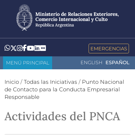
Pasar
al
contenido
principal
LinkedIn
Flickr
Whatsapp
Twitter
Instagram
Facebook
YouTube
EMERGENCIAS
MENÚ PRINCIPAL
ENGLISH
ESPAÑOL
Inicio
/
Todas las Iniciativas
/
Punto Nacional
de Contacto para la Conducta Empresarial
Responsable
Actividades del PNCA