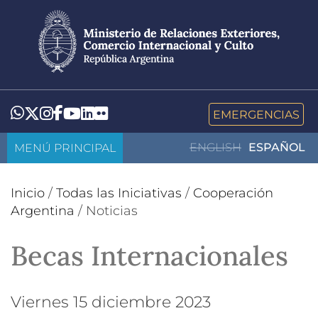
Pasar
al
contenido
principal
LinkedIn
Flickr
Whatsapp
Twitter
Instagram
Facebook
YouTube
EMERGENCIAS
MENÚ PRINCIPAL
ENGLISH
ESPAÑOL
Inicio
/
Todas las Iniciativas
/
Cooperación
Argentina
/
Noticias
Becas Internacionales
viernes 15 diciembre 2023