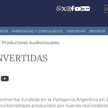
LinkedIn
Flickr
Whatsapp
Twitter
Instagram
Facebook
YouTube
RIOR
EMBAJADAS Y CONSULADOS
EXPORTAR
INVERTIR
/
Productoras Audiovisuales
NVERTIDAS
agram
Facebook
YouTube
perimental fundada en la Patagonia Argentina en 
cortometrajes producidos por nuevas realizadoras