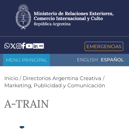
Pasar
al
contenido
principal
LinkedIn
Flickr
Whatsapp
Twitter
Instagram
Facebook
YouTube
EMERGENCIAS
MENÚ PRINCIPAL
ENGLISH
ESPAÑOL
Inicio
/
Directorios Argentina Creativa
/
Marketing, Publicidad y Comunicación
A-TRAIN